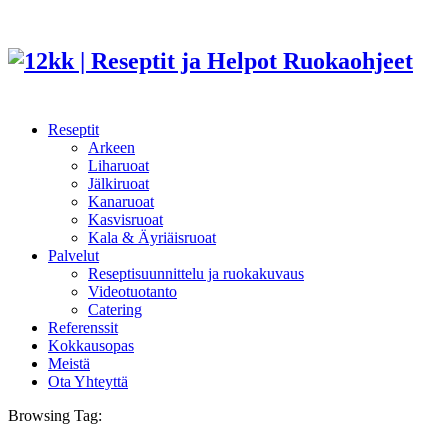
Reseptit
Arkeen
Liharuoat
Jälkiruoat
Kanaruoat
Kasvisruoat
Kala & Äyriäisruoat
Palvelut
Reseptisuunnittelu ja ruokakuvaus
Videotuotanto
Catering
Referenssit
Kokkausopas
Meistä
Ota Yhteyttä
Browsing Tag: