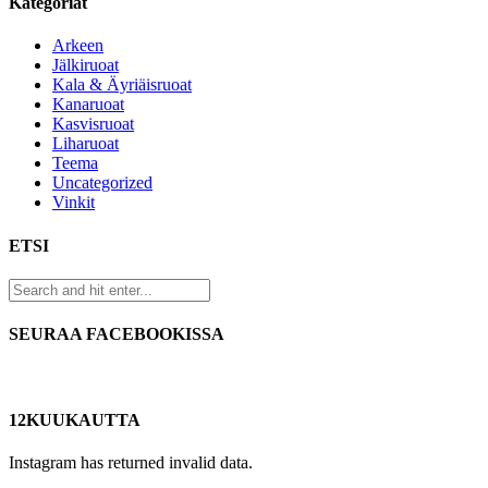
Kategoriat
Arkeen
Jälkiruoat
Kala & Äyriäisruoat
Kanaruoat
Kasvisruoat
Liharuoat
Teema
Uncategorized
Vinkit
ETSI
SEURAA FACEBOOKISSA
12KUUKAUTTA
Instagram has returned invalid data.