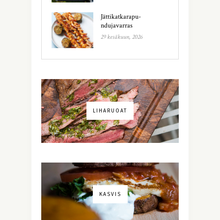
Jättikatkarapu-
ndujavarras
29 kesäkuun, 2026
LIHARUOAT
KASVIS