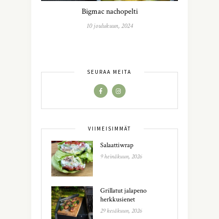
Bigmac nachopelti
10 joulukuun, 2024
SEURAA MEITÄ
VIIMEISIMMÄT
Salaattiwrap
9 heinäkuun, 2026
Grillatut jalapeno
herkkusienet
29 kesäkuun, 2026