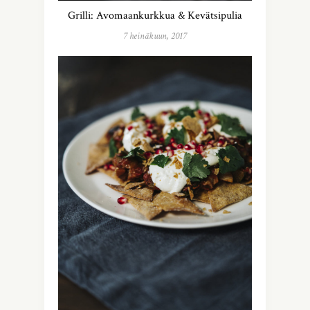
Grilli: Avomaankurkkua & Kevätsipulia
7 heinäkuun, 2017