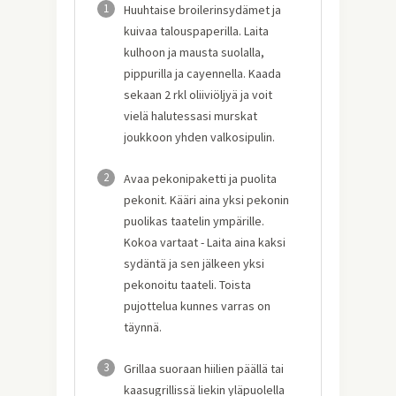
1
Huuhtaise broilerinsydämet ja
kuivaa talouspaperilla. Laita
kulhoon ja mausta suolalla,
pippurilla ja cayennella. Kaada
sekaan 2 rkl oliiviöljyä ja voit
vielä halutessasi murskat
joukkoon yhden valkosipulin.
2
Avaa pekonipaketti ja puolita
pekonit. Kääri aina yksi pekonin
puolikas taatelin ympärille.
Kokoa vartaat - Laita aina kaksi
sydäntä ja sen jälkeen yksi
pekonoitu taateli. Toista
pujottelua kunnes varras on
täynnä.
3
Grillaa suoraan hiilien päällä tai
kaasugrillissä liekin yläpuolella