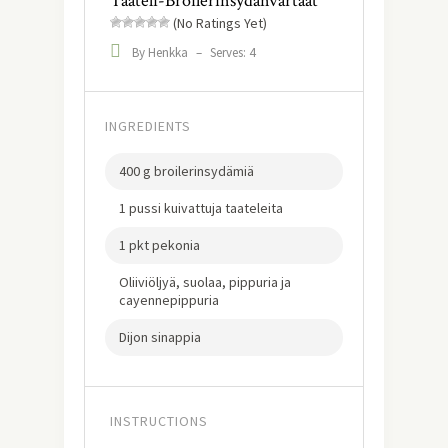
Taateli-Broilerinsydänvartaat
(No Ratings Yet)
By Henkka
–
Serves: 4
INGREDIENTS
400 g broilerinsydämiä
1 pussi kuivattuja taateleita
1 pkt pekonia
Oliiviöljyä, suolaa, pippuria ja
cayennepippuria
Dijon sinappia
INSTRUCTIONS