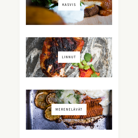
KASVIS
LINNUT
MERENELÄVÄT