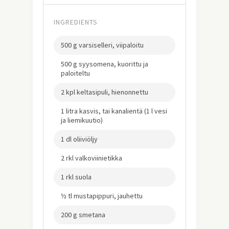
INGREDIENTS
500 g varsiselleri, viipaloitu
500 g syysomena, kuorittu ja
paloiteltu
2 kpl keltasipuli, hienonnettu
1 litra kasvis, tai kanalientä (1 l vesi
ja liemikuutio)
1 dl oliiviöljy
2 rkl valkoviinietikka
1 rkl suola
½ tl mustapippuri, jauhettu
200 g smetana