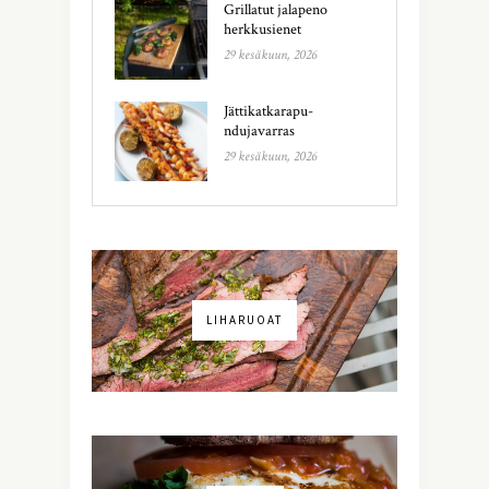
Grillatut jalapeno
herkkusienet
29 kesäkuun, 2026
Jättikatkarapu-
ndujavarras
29 kesäkuun, 2026
LIHARUOAT