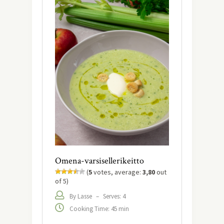
Omena-varsisellerikeitto
(
5
votes, average:
3,80
out
of 5)
By Lasse
–
Serves: 4
Cooking Time: 45 min