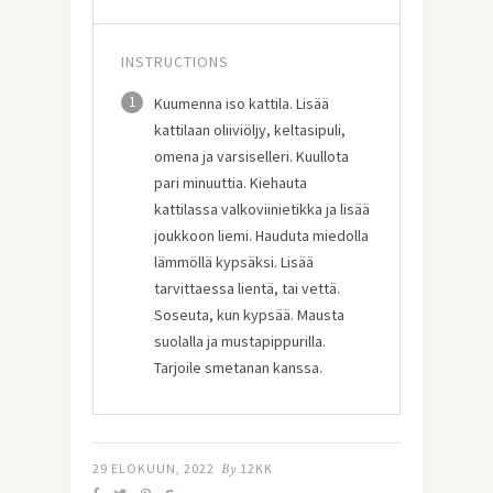
INSTRUCTIONS
1
Kuumenna iso kattila. Lisää
kattilaan oliiviöljy, keltasipuli,
omena ja varsiselleri. Kuullota
pari minuuttia. Kiehauta
kattilassa valkoviinietikka ja lisää
joukkoon liemi. Hauduta miedolla
lämmöllä kypsäksi. Lisää
tarvittaessa lientä, tai vettä.
Soseuta, kun kypsää. Mausta
suolalla ja mustapippurilla.
Tarjoile smetanan kanssa.
29 ELOKUUN, 2022
By
12KK