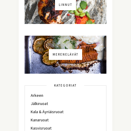
LINNUT
MERENELÄVÄT
KATEGORIAT
Arkeen
Jälkiruoat
Kala & Äyriäisruoat
Kanaruoat
Kasvisruoat