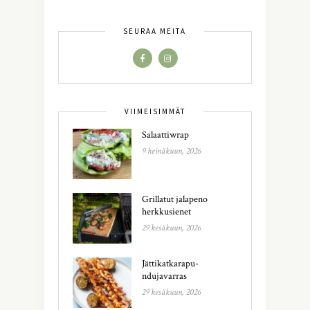
SEURAA MEITÄ
VIIMEISIMMÄT
Salaattiwrap
9 heinäkuun, 2026
Grillatut jalapeno
herkkusienet
29 kesäkuun, 2026
Jättikatkarapu-
ndujavarras
29 kesäkuun, 2026