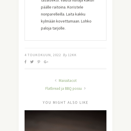
tasaiseksi. Valuta hunaja kakun
päälle raitoina. Koristele
nonparelleilla. Laita kakku
kylmään kovettumaan. Lohko
paloja tarjolle.
4 TOUKOKUUN, 2022
By
12KK
Maissitacot
Flatbread ja BBQ possu
YOU MIGHT ALSO LIKE