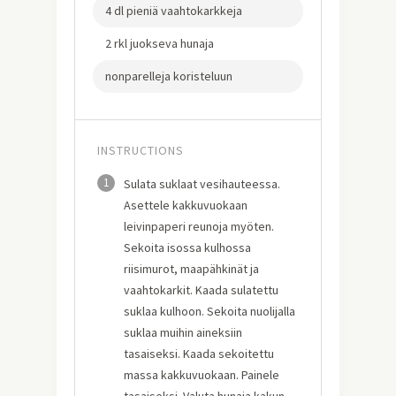
4 dl pieniä vaahtokarkkeja
2 rkl juokseva hunaja
nonparelleja koristeluun
INSTRUCTIONS
1
Sulata suklaat vesihauteessa.
Asettele kakkuvuokaan
leivinpaperi reunoja myöten.
Sekoita isossa kulhossa
riisimurot, maapähkinät ja
vaahtokarkit. Kaada sulatettu
suklaa kulhoon. Sekoita nuolijalla
suklaa muihin aineksiin
tasaiseksi. Kaada sekoitettu
massa kakkuvuokaan. Painele