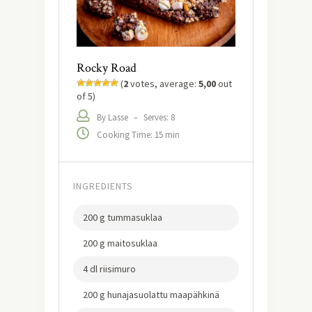
Rocky Road
(
2
votes, average:
5,00
out
of 5)
By Lasse
–
Serves: 8
Cooking Time: 15 min
INGREDIENTS
200 g tummasuklaa
200 g maitosuklaa
4 dl riisimuro
200 g hunajasuolattu maapähkinä