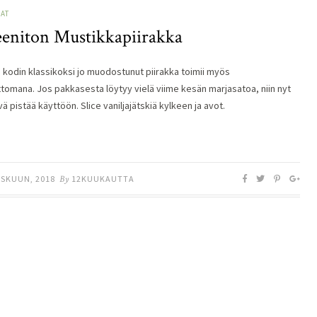
AT
eeniton Mustikkapiirakka
 kodin klassikoksi jo muodostunut piirakka toimii myös
ttomana. Jos pakkasesta löytyy vielä viime kesän marjasatoa, niin nyt
ä pistää käyttöön. Slice vaniljajätskiä kylkeen ja avot.
ISKUUN, 2018
By
12KUUKAUTTA