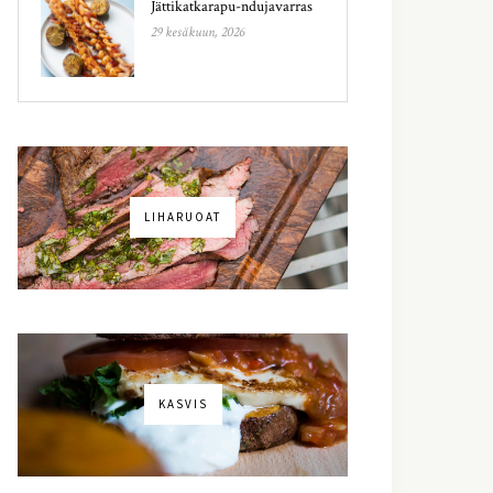
Jättikatkarapu-ndujavarras
29 kesäkuun, 2026
LIHARUOAT
KASVIS