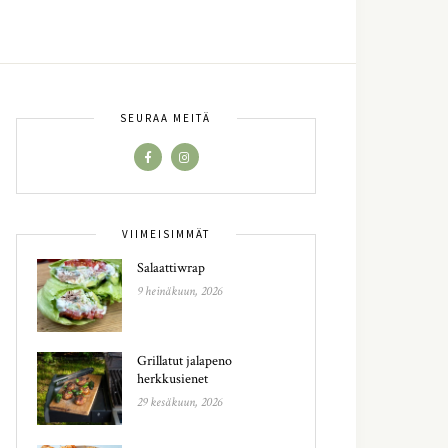
SEURAA MEITÄ
VIIMEISIMMÄT
Salaattiwrap
9 heinäkuun, 2026
Grillatut jalapeno
herkkusienet
29 kesäkuun, 2026