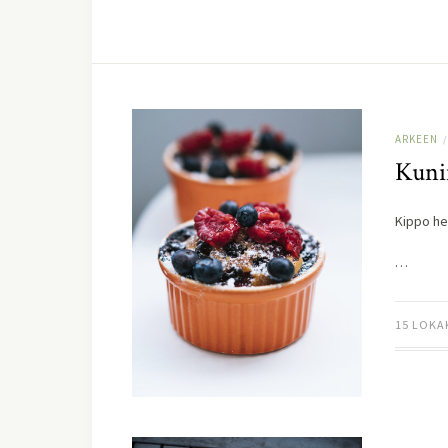
ARKEEN
/
Kuni
Kippo he
…
15 LOKA