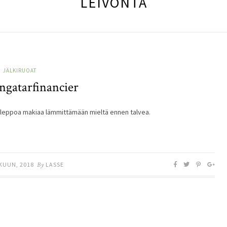
LEIVONTA
JÄLKIRUOAT
ngatarfinancier
leppoa makiaa lämmittämään mieltä ennen talvea.
KUUN, 2018
By
LASSE