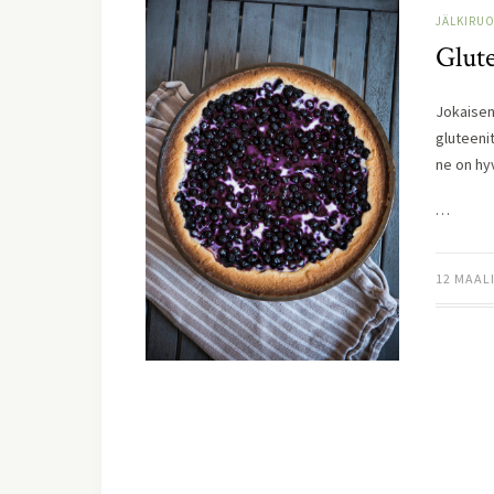
JÄLKIRUO
Glut
Jokaisen
gluteeni
ne on hyv
…
12 MAAL