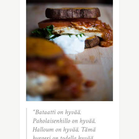
“Bataatti on hyvää.
Paholaisenhillo on hyvää.
Halloum on hyvää. Tämä
burgeri on todella hyvää.