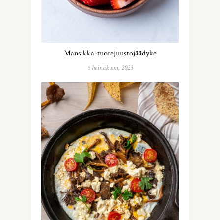
Mansikka-tuorejuustojäädyke
6 heinäkuun, 2023