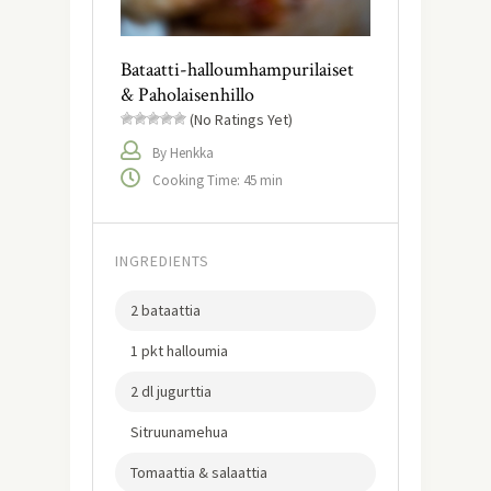
Bataatti-halloumhampurilaiset
& Paholaisenhillo
(No Ratings Yet)
By Henkka
Cooking Time: 45 min
INGREDIENTS
2 bataattia
1 pkt halloumia
2 dl jugurttia
Sitruunamehua
Tomaattia & salaattia