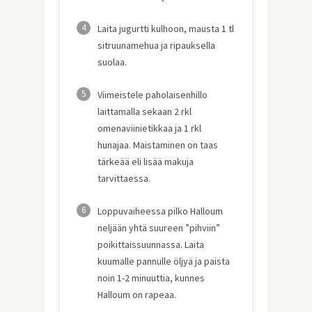
4
Laita jugurtti kulhoon, mausta 1 tl
sitruunamehua ja ripauksella
suolaa.
5
Viimeistele paholaisenhillo
laittamalla sekaan 2 rkl
omenaviinietikkaa ja 1 rkl
hunajaa. Maistaminen on taas
tärkeää eli lisää makuja
tarvittaessa.
6
Loppuvaiheessa pilko Halloum
neljään yhtä suureen ”pihviin”
poikittaissuunnassa. Laita
kuumalle pannulle öljyä ja paista
noin 1-2 minuuttia, kunnes
Halloum on rapeaa.