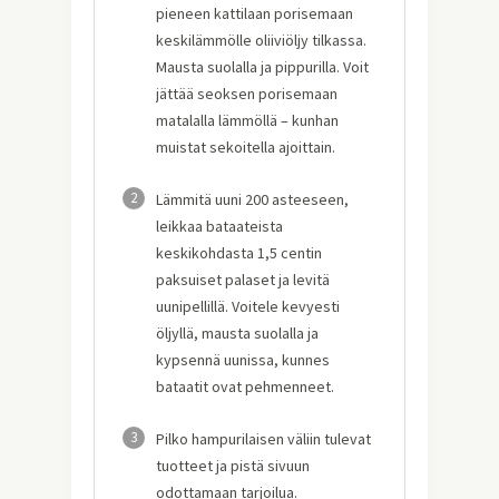
pieneen kattilaan porisemaan
keskilämmölle oliiviöljy tilkassa.
Mausta suolalla ja pippurilla. Voit
jättää seoksen porisemaan
matalalla lämmöllä – kunhan
muistat sekoitella ajoittain.
2
Lämmitä uuni 200 asteeseen,
leikkaa bataateista
keskikohdasta 1,5 centin
paksuiset palaset ja levitä
uunipellillä. Voitele kevyesti
öljyllä, mausta suolalla ja
kypsennä uunissa, kunnes
bataatit ovat pehmenneet.
3
Pilko hampurilaisen väliin tulevat
tuotteet ja pistä sivuun
odottamaan tarjoilua.