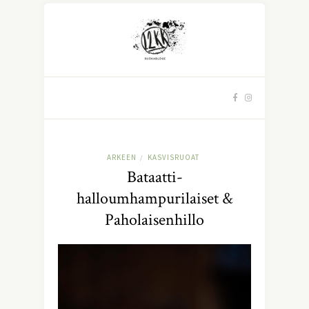
ARKEEN
KASVISRUOAT
/
Bataatti-
halloumhampurilaiset &
Paholaisenhillo