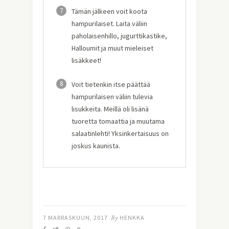
7
Tämän jälkeen voit koota
hampurilaiset. Laita väliin
paholaisenhillo, jugurttikastike,
Halloumit ja muut mieleiset
lisäkkeet!
8
Voit tietenkin itse päättää
hampurilaisen väliin tulevia
lisukkeita. Meillä oli lisänä
tuoretta tomaattia ja muutama
salaatinlehti! Yksinkertaisuus on
joskus kaunista.
7 MARRASKUUN, 2017
By
HENKKA