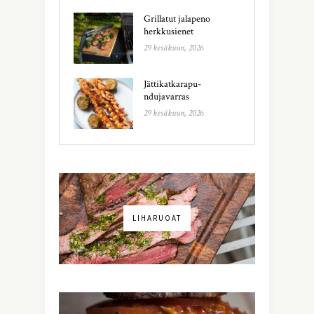
Grillatut jalapeno
herkkusienet
29 kesäkuun, 2026
Jättikatkarapu-
ndujavarras
29 kesäkuun, 2026
LIHARUOAT