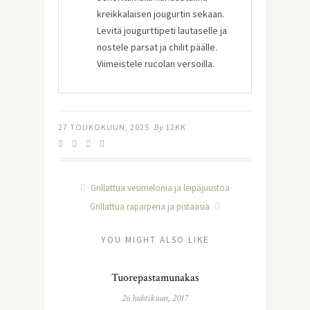
kreikkalaisen jougurtin sekaan.
Levitä jougurttipeti lautaselle ja
nostele parsat ja chilit päälle.
Viimeistele rucolan versoilla.
27 TOUKOKUUN, 2025
By
12KK
Grillattua vesimelonia ja leipäjuustoa
Grillattua raparperia ja pistaasia
YOU MIGHT ALSO LIKE
Tuorepastamunakas
26 huhtikuun, 2017