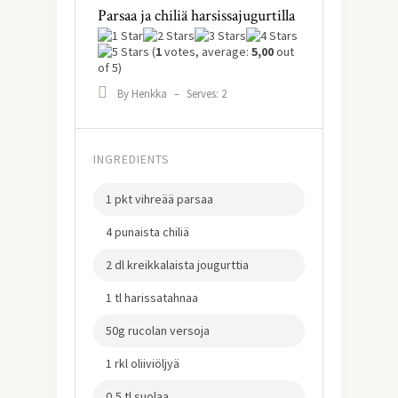
Parsaa ja chiliä harsissajugurtilla
(
1
votes, average:
5,00
out
of 5)
By Henkka
–
Serves: 2
INGREDIENTS
1 pkt vihreää parsaa
4 punaista chiliä
2 dl kreikkalaista jougurttia
1 tl harissatahnaa
50g rucolan versoja
1 rkl oliiviöljyä
0,5 tl suolaa