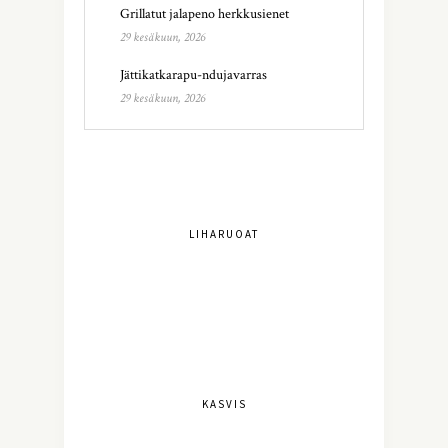
Grillatut jalapeno herkkusienet
29 kesäkuun, 2026
Jättikatkarapu-ndujavarras
29 kesäkuun, 2026
LIHARUOAT
KASVIS