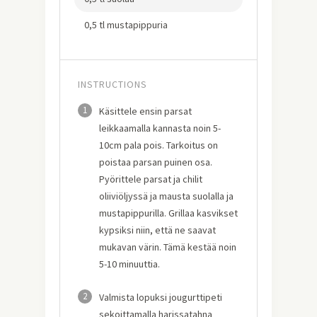
0,5 tl mustapippuria
INSTRUCTIONS
1
Käsittele ensin parsat
leikkaamalla kannasta noin 5-
10cm pala pois. Tarkoitus on
poistaa parsan puinen osa.
Pyörittele parsat ja chilit
oliiviöljyssä ja mausta suolalla ja
mustapippurilla. Grillaa kasvikset
kypsiksi niin, että ne saavat
mukavan värin. Tämä kestää noin
5-10 minuuttia.
2
Valmista lopuksi jougurttipeti
sekoittamalla harissatahna