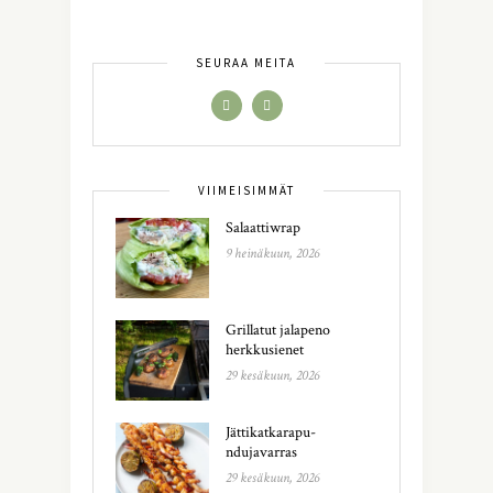
SEURAA MEITÄ
VIIMEISIMMÄT
Salaattiwrap
9 heinäkuun, 2026
Grillatut jalapeno
herkkusienet
29 kesäkuun, 2026
Jättikatkarapu-
ndujavarras
29 kesäkuun, 2026