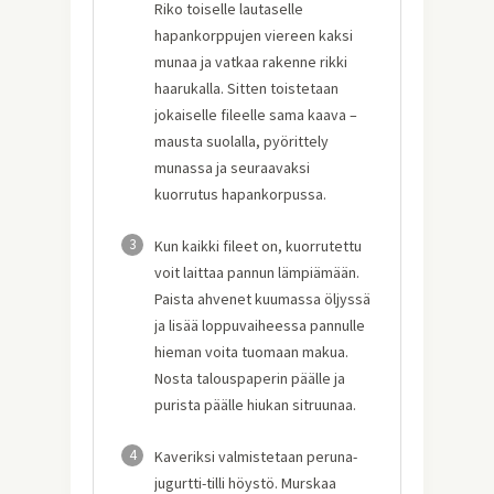
Riko toiselle lautaselle
hapankorppujen viereen kaksi
munaa ja vatkaa rakenne rikki
haarukalla. Sitten toistetaan
jokaiselle fileelle sama kaava –
mausta suolalla, pyörittely
munassa ja seuraavaksi
kuorrutus hapankorpussa.
3
Kun kaikki fileet on, kuorrutettu
voit laittaa pannun lämpiämään.
Paista ahvenet kuumassa öljyssä
ja lisää loppuvaiheessa pannulle
hieman voita tuomaan makua.
Nosta talouspaperin päälle ja
purista päälle hiukan sitruunaa.
4
Kaveriksi valmistetaan peruna-
jugurtti-tilli höystö. Murskaa