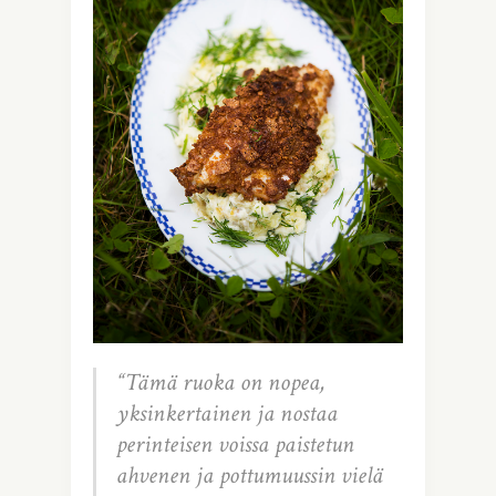
“Tämä ruoka on nopea,
yksinkertainen ja nostaa
perinteisen voissa paistetun
ahvenen ja pottumuussin vielä