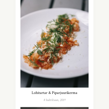
Lohitartar & Piparjuurikerma
8 huhtikuun, 2019