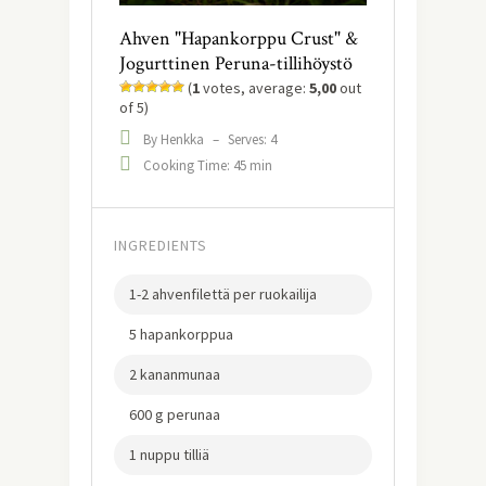
Ahven "Hapankorppu Crust" &
Jogurttinen Peruna-tillihöystö
(
1
votes, average:
5,00
out
of 5)
By Henkka
–
Serves: 4
Cooking Time: 45 min
INGREDIENTS
1-2 ahvenfilettä per ruokailija
5 hapankorppua
2 kananmunaa
600 g perunaa
1 nuppu tilliä