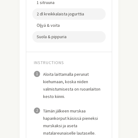
1 sitruuna
2 dl kreikkalaista jogurttia
Öljyä & voita
Suola & pippuria
INSTRUCTIONS
1
Aloita laittamalla perunat
kiehumaan, koska niiden
valmistumisesta on ruoanlaiton
kesto kiinni.
2
Tämän jälkeen murskaa
hapankorput käsissä pieneksi
murskaksi ja aseta
matalareunaiselle lautaselle.