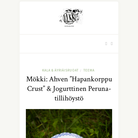
KALA & ÄYRIÄISRUOAT
TEEMA
/
Mökki: Ahven ”Hapankorppu
Crust” & Jogurttinen Peruna-
tillihöystö