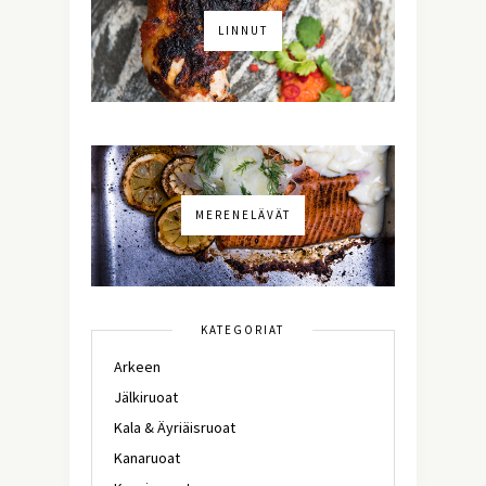
LINNUT
MERENELÄVÄT
KATEGORIAT
Arkeen
Jälkiruoat
Kala & Äyriäisruoat
Kanaruoat