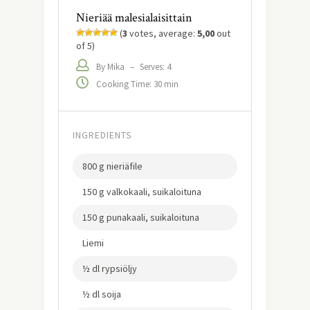
Nieriää malesialaisittain
(
3
votes, average:
5,00
out
of 5)
By Mika
–
Serves: 4
Cooking Time: 30 min
INGREDIENTS
800 g nieriäfile
150 g valkokaali, suikaloituna
150 g punakaali, suikaloituna
Liemi
½ dl rypsiöljy
½ dl soija