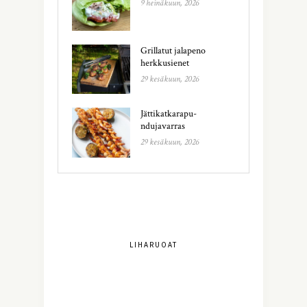
9 heinäkuun, 2026
Grillatut jalapeno
herkkusienet
29 kesäkuun, 2026
Jättikatkarapu-
ndujavarras
29 kesäkuun, 2026
LIHARUOAT