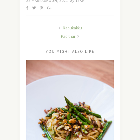
22 MARRASKUUN, 2021
By
12KK
Rapukakku
Pad thai
YOU MIGHT ALSO LIKE