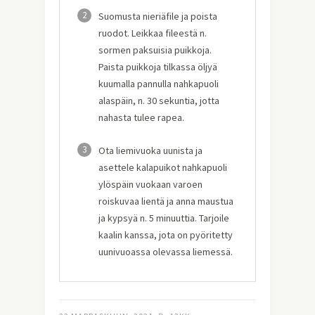
2
Suomusta nieriäfile ja poista
ruodot. Leikkaa fileestä n.
sormen paksuisia puikkoja.
Paista puikkoja tilkassa öljyä
kuumalla pannulla nahkapuoli
alaspäin, n. 30 sekuntia, jotta
nahasta tulee rapea.
3
Ota liemivuoka uunista ja
asettele kalapuikot nahkapuoli
ylöspäin vuokaan varoen
roiskuvaa lientä ja anna maustua
ja kypsyä n. 5 minuuttia. Tarjoile
kaalin kanssa, jota on pyöritetty
uunivuoassa olevassa liemessä.