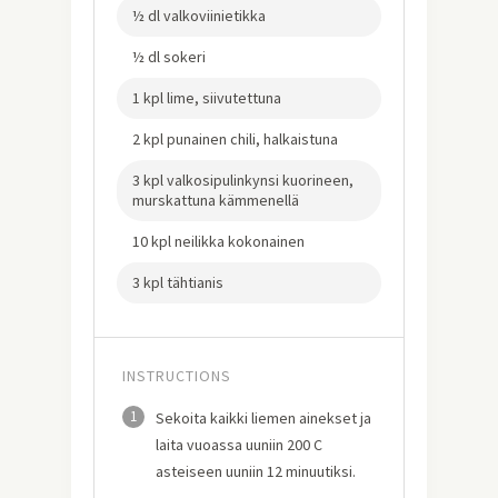
½ dl valkoviinietikka
½ dl sokeri
1 kpl lime, siivutettuna
2 kpl punainen chili, halkaistuna
3 kpl valkosipulinkynsi kuorineen,
murskattuna kämmenellä
10 kpl neilikka kokonainen
3 kpl tähtianis
INSTRUCTIONS
1
Sekoita kaikki liemen ainekset ja
laita vuoassa uuniin 200 C
asteiseen uuniin 12 minuutiksi.