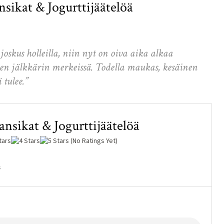
ikat & Jogurttijäätelöä
oskus holleilla, niin nyt on oiva aika alkaa
 jälkkärin merkeissä. Todella maukas, kesäinen
 tulee.”
sikat & Jogurttijäätelöä
(No Ratings Yet)
s