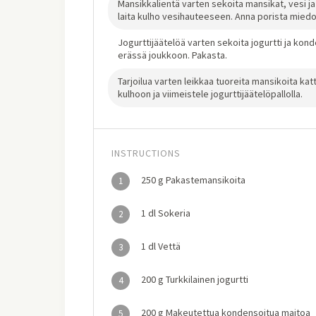
Mansikkalientä varten sekoita mansikat, vesi ja 
laita kulho vesihauteeseen. Anna porista miedolla
Jogurttijäätelöä varten sekoita jogurtti ja kon
erässä joukkoon. Pakasta.
Tarjoilua varten leikkaa tuoreita mansikoita k
kulhoon ja viimeistele jogurttijäätelöpallolla.
INSTRUCTIONS
250 g Pakastemansikoita
1
1 dl Sokeria
2
1 dl Vettä
3
200 g Turkkilainen jogurtti
4
200 g Makeutettua kondensoitua maitoa
5