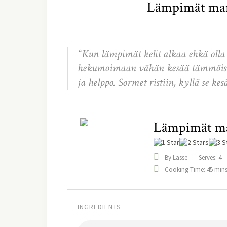
Lämpimät mans
“Kun lämpimät kelit alkaa ehkä olla j
hekumoimaan vähän kesää tämmöisen
ja helppo. Sormet ristiin, kyllä se kesä
Lämpimät man
By Lasse
–
Serves: 4
Cooking Time: 45 min
INGREDIENTS