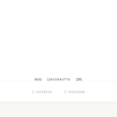
Instagram did not return a 200.
12KUUKAUTTA
FACEBOOK
INSTAGRAM