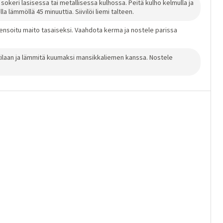
sokeri lasisessa tai metallisessa kulhossa. Peitä kulho kelmulla ja
 lämmöllä 45 minuuttia. Siivilöi liemi talteen.
densoitu maito tasaiseksi. Vaahdota kerma ja nostele parissa
attilaan ja lämmitä kuumaksi mansikkaliemen kanssa. Nostele