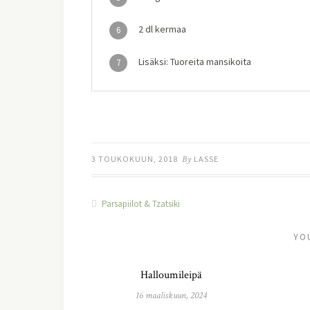
2 dl kermaa
6
Lisäksi: Tuoreita mansikoita
7
3 TOUKOKUUN, 2018
By
LASSE
Parsapiilot & Tzatsiki
YO
Halloumileipä
16 maaliskuun, 2024