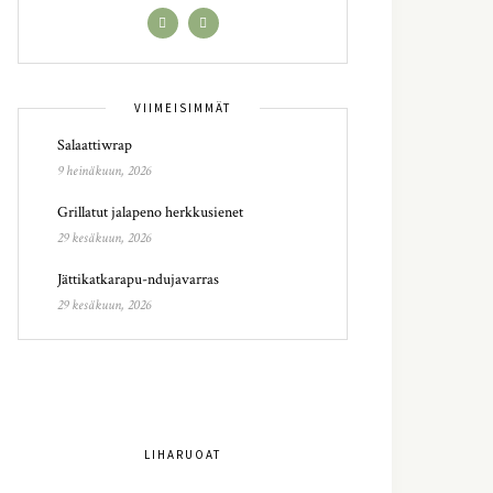
VIIMEISIMMÄT
Salaattiwrap
9 heinäkuun, 2026
Grillatut jalapeno herkkusienet
29 kesäkuun, 2026
Jättikatkarapu-ndujavarras
29 kesäkuun, 2026
LIHARUOAT