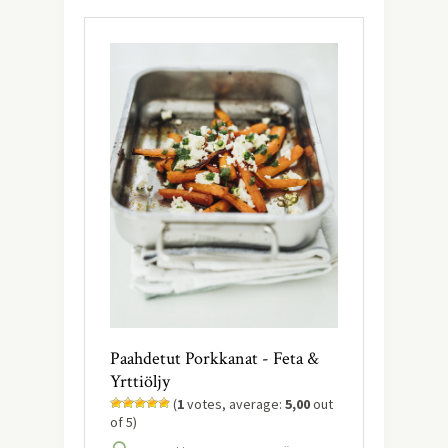
Paahdetut Porkkanat - Feta &
Yrttiöljy
(
1
votes, average:
5,00
out
of 5)