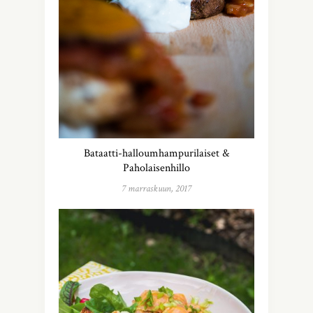
Bataatti-halloumhampurilaiset &
Paholaisenhillo
7 marraskuun, 2017