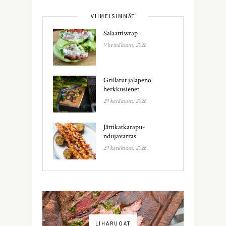
VIIMEISIMMÄT
Salaattiwrap
9 heinäkuun, 2026
Grillatut jalapeno
herkkusienet
29 kesäkuun, 2026
Jättikatkarapu-
ndujavarras
29 kesäkuun, 2026
LIHARUOAT