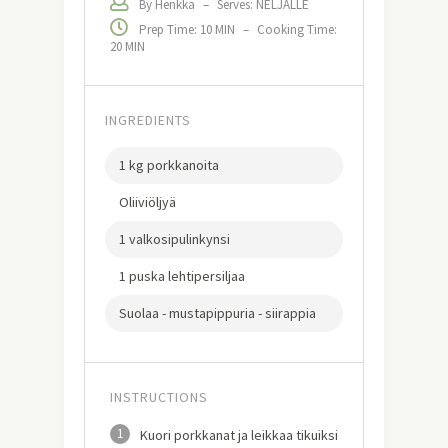
By Henkka
–
Serves: NELJÄLLE
Prep Time: 10 MIN
–
Cooking Time:
20 MIN
INGREDIENTS
1 kg porkkanoita
Oliiviöljyä
1 valkosipulinkynsi
1 puska lehtipersiljaa
Suolaa - mustapippuria - siirappia
INSTRUCTIONS
1
Kuori porkkanat ja leikkaa tikuiksi