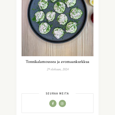
Tonnikalamoussea ja avomaankurkkua
29 elokuun, 2024
SEURAA MEITÄ