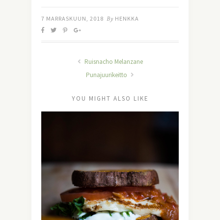
7 MARRASKUUN, 2018
By
HENKKA
Ruisnacho Melanzane
Punajuurikeitto
YOU MIGHT ALSO LIKE