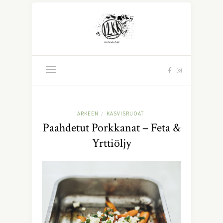
ARKEEN
KASVISRUOAT
/
Paahdetut Porkkanat – Feta &
Yrttiöljy