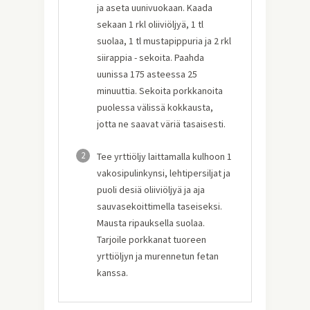
ja aseta uunivuokaan. Kaada
sekaan 1 rkl oliiviöljyä, 1 tl
suolaa, 1 tl mustapippuria ja 2 rkl
siirappia - sekoita. Paahda
uunissa 175 asteessa 25
minuuttia. Sekoita porkkanoita
puolessa välissä kokkausta,
jotta ne saavat väriä tasaisesti.
2
Tee yrttiöljy laittamalla kulhoon 1
vakosipulinkynsi, lehtipersiljat ja
puoli desiä oliiviöljyä ja aja
sauvasekoittimella taseiseksi.
Mausta ripauksella suolaa.
Tarjoile porkkanat tuoreen
yrttiöljyn ja murennetun fetan
kanssa.