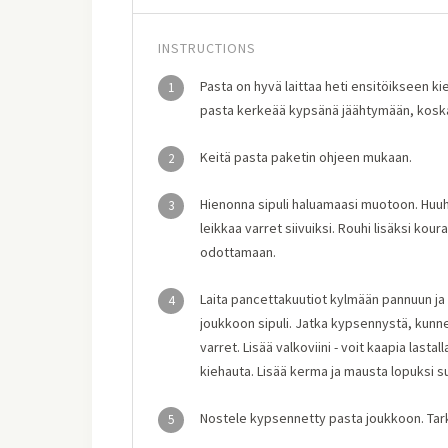
INSTRUCTIONS
Pasta on hyvä laittaa heti ensitöikseen k
1
pasta kerkeää kypsänä jäähtymään, kosk
Keitä pasta paketin ohjeen mukaan.
2
Hienonna sipuli haluamaasi muotoon. Huuht
3
leikkaa varret siivuiksi. Rouhi lisäksi kour
odottamaan.
Laita pancettakuutiot kylmään pannuun ja 
4
joukkoon sipuli. Jatka kypsennystä, kunn
varret. Lisää valkoviini - voit kaapia last
kiehauta. Lisää kerma ja mausta lopuksi suo
Nostele kypsennetty pasta joukkoon. Tarkis
5