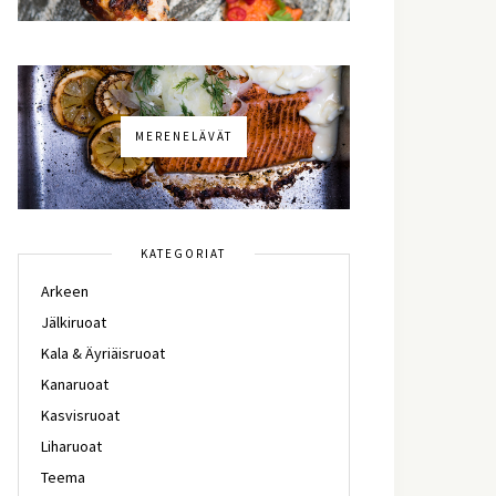
MERENELÄVÄT
KATEGORIAT
Arkeen
Jälkiruoat
Kala & Äyriäisruoat
Kanaruoat
Kasvisruoat
Liharuoat
Teema