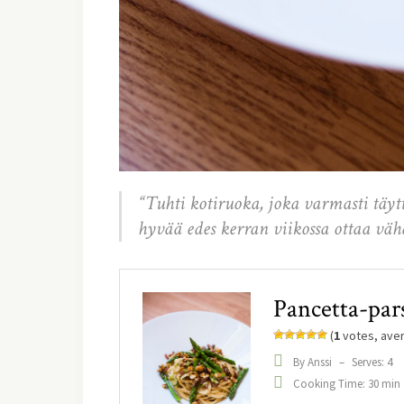
“Tuhti kotiruoka, joka varmasti täyt
hyvää edes kerran viikossa ottaa väh
Pancetta-par
(
1
votes, ave
By Anssi
–
Serves: 4
Cooking Time: 30 min