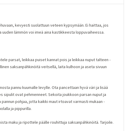
iehuvaan, kevyesti suolattuun veteen kypsymään. Ei haittaa, jos
a uuden lämmön voi imeä aina kastikkeesta loppuvaiheessa.
ele parsat, leikkaa puiset kannat pois ja leikkaa nuput talteen -
allinen saksanpähkinöitä veitsellä, laita kulhoon ja aseta sivuun
nosta pannu kuumalle levylle. Ota pancettaan hyvä väri ja lisää
es sipulit ovat pehmenneet. Sekoita joukkoon parsan nuput ja
alla pannun pohjaa, jotta kaikki maut irtoavat varmasti mukaan -
lalla ja pippurilla.
ta maku ja ripottele päälle rouhittuja saksanpähkinöitä. Tarjoile.