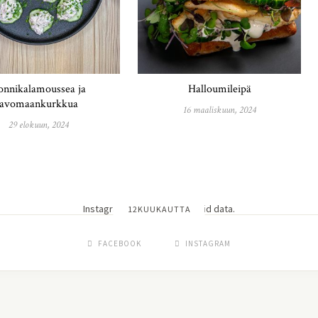
onnikalamoussea ja
Halloumileipä
avomaankurkkua
16 maaliskuun, 2024
29 elokuun, 2024
Instagram has returned invalid data.
12KUUKAUTTA
FACEBOOK
INSTAGRAM