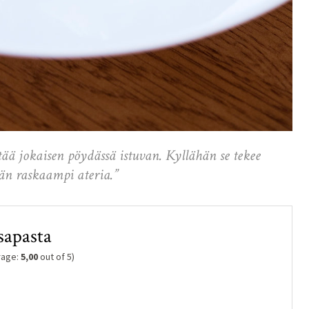
tää jokaisen pöydässä istuvan. Kyllähän se tekee
än raskaampi ateria.”
sapasta
rage:
5,00
out of 5)