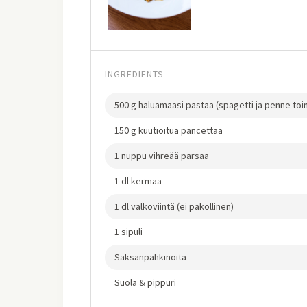
INGREDIENTS
500 g haluamaasi pastaa (spagetti ja penne toi
150 g kuutioitua pancettaa
1 nuppu vihreää parsaa
1 dl kermaa
1 dl valkoviintä (ei pakollinen)
1 sipuli
Saksanpähkinöitä
Suola & pippuri