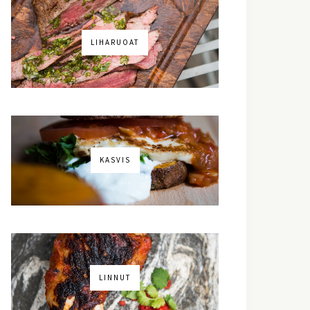
LIHARUOAT
KASVIS
LINNUT