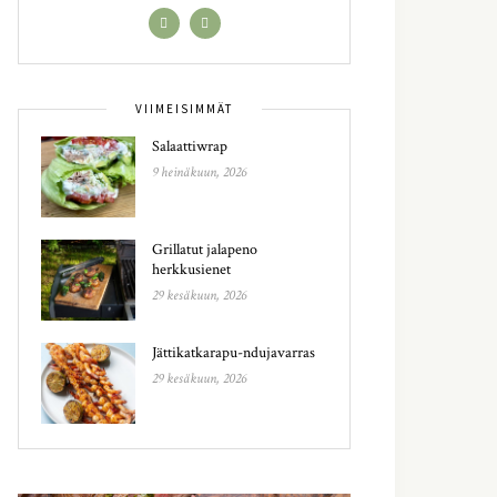
VIIMEISIMMÄT
Salaattiwrap
9 heinäkuun, 2026
Grillatut jalapeno
herkkusienet
29 kesäkuun, 2026
Jättikatkarapu-ndujavarras
29 kesäkuun, 2026