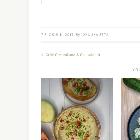
7 ELOKUUN, 2017
By
12KUUKAUTTA
Grilli: Greippikana & Grillisalaatti
YO