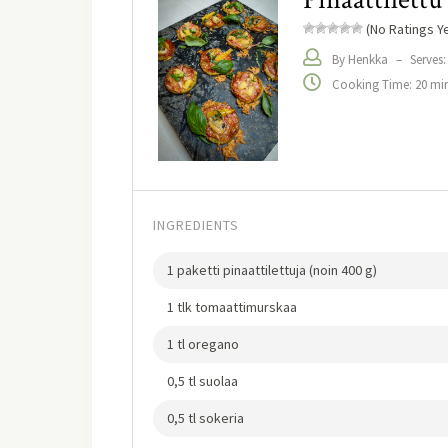
(No Ratings Ye
By Henkka
–
Serves:
Cooking Time: 20 mi
INGREDIENTS
1 paketti pinaattilettuja (noin 400 g)
1 tlk tomaattimurskaa
1 tl oregano
0,5 tl suolaa
0,5 tl sokeria