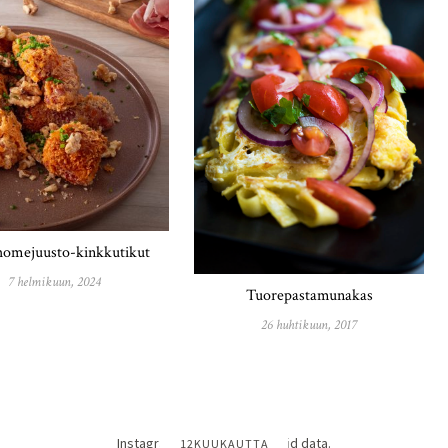
homejuusto-kinkkutikut
7 helmikuun, 2024
Tuorepastamunakas
26 huhtikuun, 2017
Instagram has returned invalid data.
12KUUKAUTTA