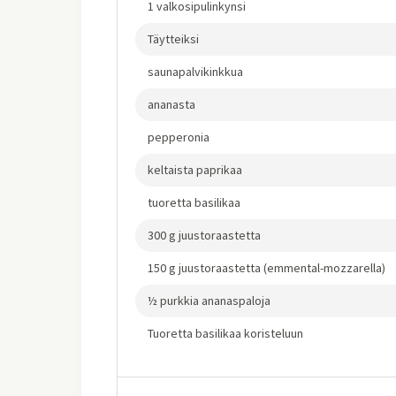
1 valkosipulinkynsi
Täytteiksi
saunapalvikinkkua
ananasta
pepperonia
keltaista paprikaa
tuoretta basilikaa
300 g juustoraastetta
150 g juustoraastetta (emmental-mozzarella)
½ purkkia ananaspaloja
Tuoretta basilikaa koristeluun