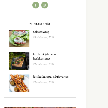
VIIMEISIMMÄT
Salaattiwrap
9 heinäkuun, 2026
Grillatut jalapeno
herkkusienet
29 kesäkuun, 2026
Jättikatkarapu-ndujavarras
29 kesäkuun, 2026