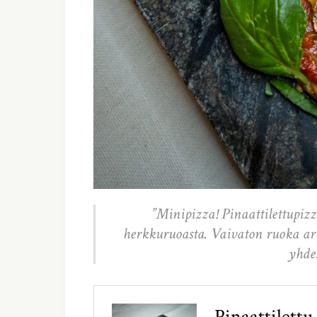
”Minipizza! Pinaattilettupizz
herkkuruoasta. Vaivaton ruoka ar
yhde
Pinaattilettu