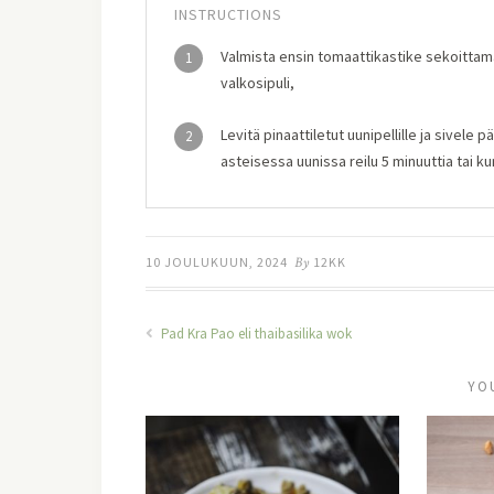
INSTRUCTIONS
Valmista ensin tomaattikastike sekoittam
1
valkosipuli,
Levitä pinaattiletut uunipellille ja sivele
2
asteisessa uunissa reilu 5 minuuttia tai k
10 JOULUKUUN, 2024
By
12KK
Pad Kra Pao eli thaibasilika wok
YO