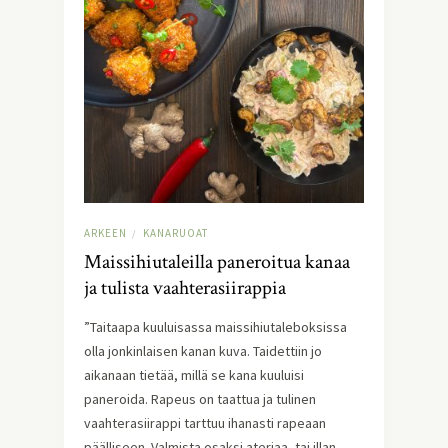
ARKEEN
KANARUOAT
/
Maissihiutaleilla paneroitua kanaa
ja tulista vaahterasiirappia
”Taitaapa kuuluisassa maissihiutaleboksissa
olla jonkinlaisen kanan kuva. Taidettiin jo
aikanaan tietää, millä se kana kuuluisi
paneroida. Rapeus on taattua ja tulinen
vaahterasiirappi tarttuu ihanasti rapeaan
päälliseen. Valmista osaksi ateriaa, tai illan