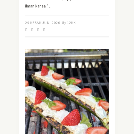
ilman kanaa.”…
29 KESÄKUUN, 2026
By
12KK