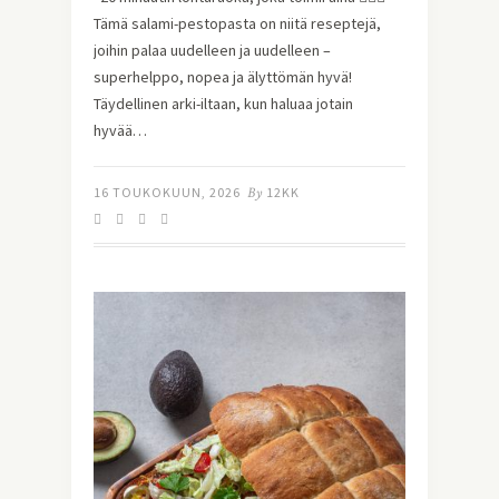
Tämä salami-pestopasta on niitä reseptejä,
joihin palaa uudelleen ja uudelleen –
superhelppo, nopea ja älyttömän hyvä!
Täydellinen arki-iltaan, kun haluaa jotain
hyvää…
16 TOUKOKUUN, 2026
By
12KK