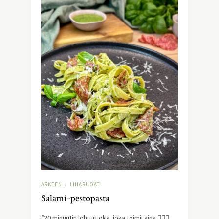
ARKEEN
LIHARUOAT
/
Salami-pestopasta
”20 minuutin lohturuoka, joka toimii aina 😮‍💨🍝