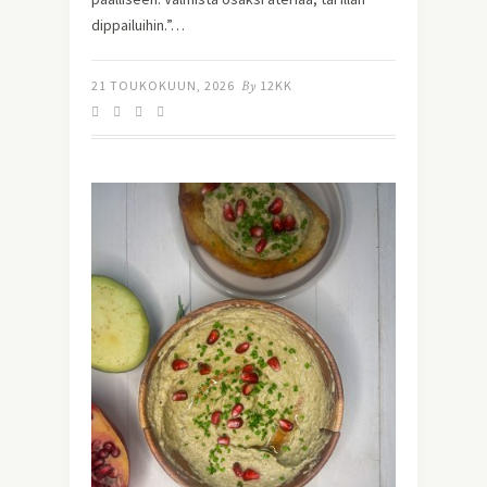
dippailuihin.”…
21 TOUKOKUUN, 2026
By
12KK