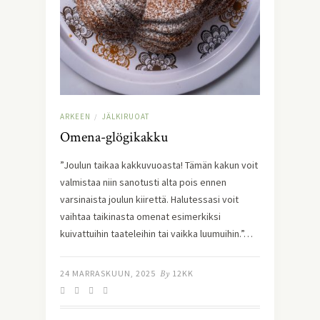
ARKEEN
JÄLKIRUOAT
/
Omena-glögikakku
”Joulun taikaa kakkuvuoasta! Tämän kakun voit
valmistaa niin sanotusti alta pois ennen
varsinaista joulun kiirettä. Halutessasi voit
vaihtaa taikinasta omenat esimerkiksi
kuivattuihin taateleihin tai vaikka luumuihin.”…
24 MARRASKUUN, 2025
By
12KK