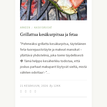
ARKEEN
KASVISRUOAT
/
Grillattua kesäkurpitsaa ja fetaa
”Pehmeäksi grillattu kesäkurpitsa, täyteläinen
feta-tuorejuustotäyte ja makeat mansikat –
yllättävä yhdistelmä, joka toimii täydellisesti
🍓 Tämä helppo kesäherkku todistaa, että
joskus parhaat makuparit löytyvät sieltä, mistä
vähiten odottaa✨”…
21 KESÄKUUN, 2026
By
12KK