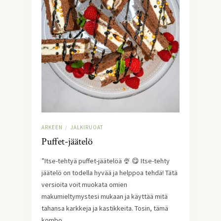
ARKEEN
JÄLKIRUOAT
/
Puffet-jäätelö
”Itse-tehtyä puffet-jäätelöä 🍨 😋 Itse-tehty
jäätelö on todella hyvää ja helppoa tehdä! Tätä
versioita voit muokata omien
makumieltymystesi mukaan ja käyttää mitä
tahansa karkkeja ja kastikkeita. Tosin, tämä
kombo…