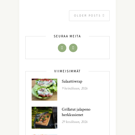
OLDER POSTS
SEURAA MEITÄ
VIIMEISIMMÄT
Salaattiwrap
9 heinäkuun, 2026
Grillatut jalapeno
herkkusienet
29 kesäkuun, 2026