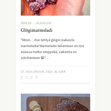
ARKEEN
JÄLKIRUOAT
/
Glögimarmeladi
”Mmm… itse tehtyä glögin makuista
marmeladia! Marmeladin tekeminen on itse
asiassa melko simppeliä, vaikeinta on
odottaminen 😁”…
17 JOULUKUUN, 2025
By
12KK