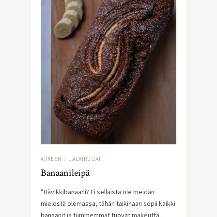
ARKEEN
JÄLKIRUOAT
/
Banaanileipä
”Hävikkibanaani? Ei sellaista ole meidän
mielestä olemassa, tähän taikinaan sopii kaikki
banaanit ja tummemmat tuovat makeutta.