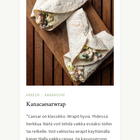
ARKEEN
KANARUOAT
/
Kanacaesarwrap
”Caesar on klassikko. Wrapit hyviä. Yhdessä
herkkua. Näitä voit tehdä vaikka evääksi töihin
tai retkelle. Voit valmistaa wrapit käyttämällä
kanan tilalla vaikka rapuja, tai kasvisversion