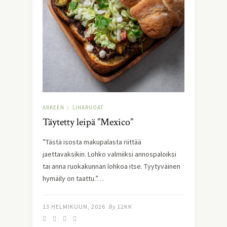
ARKEEN
LIHARUOAT
/
Täytetty leipä ”Mexico”
”Tästä isosta makupalasta riittää
jaettavaksikin. Lohko valmiiksi annospaloiksi
tai anna ruokakunnan lohkoa itse. Tyytyväinen
hymäily on taattu.”…
13 HELMIKUUN, 2026
By
12KK