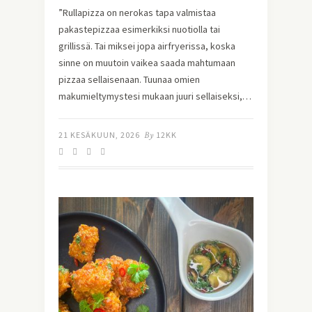
”Rullapizza on nerokas tapa valmistaa
pakastepizzaa esimerkiksi nuotiolla tai
grillissä. Tai miksei jopa airfryerissa, koska
sinne on muutoin vaikea saada mahtumaan
pizzaa sellaisenaan. Tuunaa omien
makumieltymystesi mukaan juuri sellaiseksi,…
21 KESÄKUUN, 2026
By
12KK