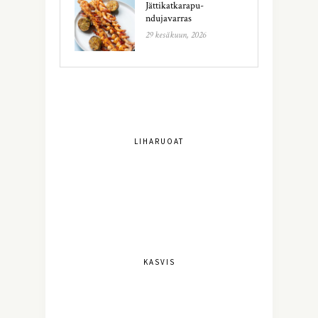
Jättikatkarapu-
ndujavarras
29 kesäkuun, 2026
LIHARUOAT
KASVIS