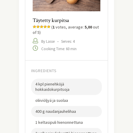
Täytetty kurpitsa
(
1
votes, average:
5,00
out
of 5)
By Lasse
–
Serves: 4
Cooking Time: 60 min
INGREDIENTS
4 kpl pienehköjä
hokkaidokurpitsoja
oliiviöljyä ja suolaa
400 g naudanjauhelihaa
1 keltasipuli hienonnettuna