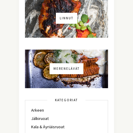
LINNUT
MERENELÄVÄT
KATEGORIAT
Arkeen
Jälkiruoat
Kala & Äyriäisruoat