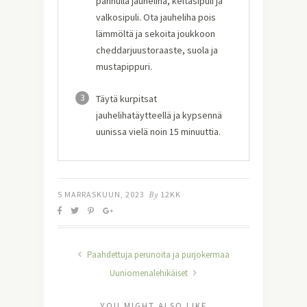
pannulla jauheliha, keltasipuli ja
valkosipuli. Ota jauheliha pois
lämmöltä ja sekoita joukkoon
cheddarjuustoraaste, suola ja
mustapippuri.
3
Täytä kurpitsat
jauhelihatäytteellä ja kypsennä
uunissa vielä noin 15 minuuttia.
5 MARRASKUUN, 2023
By
12KK
Paahdettuja perunoita ja purjokermaa
Uuniomenalehikäiset
YOU MIGHT ALSO LIKE