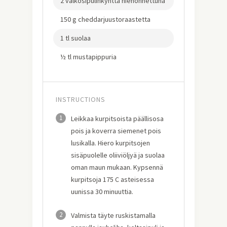
2 valkosipulinkynttä hienonnettuna
150 g cheddarjuustoraastetta
1 tl suolaa
½ tl mustapippuria
INSTRUCTIONS
1
Leikkaa kurpitsoista päällisosa
pois ja koverra siemenet pois
lusikalla. Hiero kurpitsojen
sisäpuolelle oliiviöljyä ja suolaa
oman maun mukaan. Kypsennä
kurpitsoja 175 C asteisessa
uunissa 30 minuuttia.
2
Valmista täyte ruskistamalla