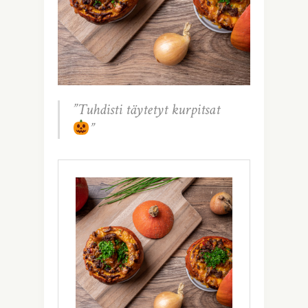
”Tuhdisti täytetyt kurpitsat
”