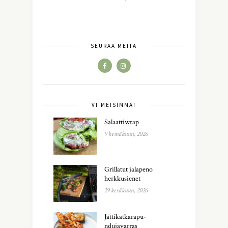
SEURAA MEITÄ
VIIMEISIMMÄT
Salaattiwrap
9 heinäkuun, 2026
Grillatut jalapeno
herkkusienet
29 kesäkuun, 2026
Jättikatkarapu-
ndujavarras