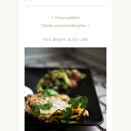
Päärynäjälkkäri
Täytetty pyöreä kesäkurpitsa
YOU MIGHT ALSO LIKE