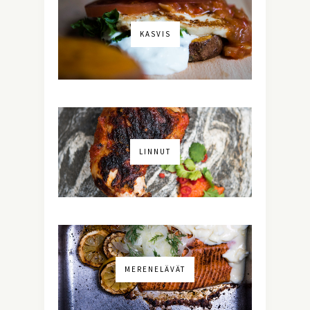
KASVIS
LINNUT
MERENELÄVÄT