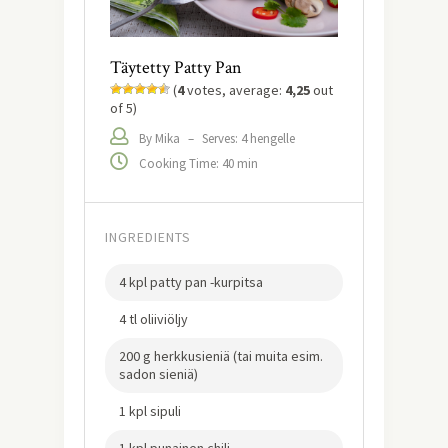
Täytetty Patty Pan
(
4
votes, average:
4,25
out
of 5)
By Mika
–
Serves: 4 hengelle
Cooking Time: 40 min
INGREDIENTS
4 kpl patty pan -kurpitsa
4 tl oliiviöljy
200 g herkkusieniä (tai muita esim.
sadon sieniä)
1 kpl sipuli
1 kpl punainen chili