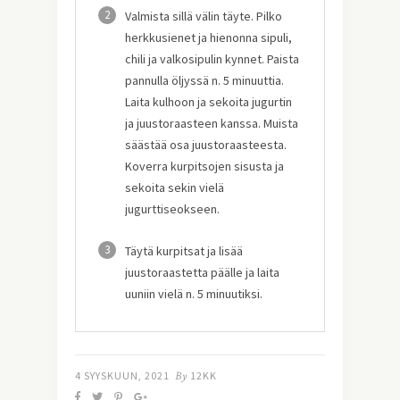
2
Valmista sillä välin täyte. Pilko
herkkusienet ja hienonna sipuli,
chili ja valkosipulin kynnet. Paista
pannulla öljyssä n. 5 minuuttia.
Laita kulhoon ja sekoita jugurtin
ja juustoraasteen kanssa. Muista
säästää osa juustoraasteesta.
Koverra kurpitsojen sisusta ja
sekoita sekin vielä
jugurttiseokseen.
3
Täytä kurpitsat ja lisää
juustoraastetta päälle ja laita
uuniin vielä n. 5 minuutiksi.
4 SYYSKUUN, 2021
By
12KK