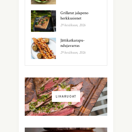
Grillatut jalapeno
herkkusienet
29 kesäkuun, 2026
Jättikatkarapu-
ndujavarras
29 kesäkuun, 2026
LIHARUOAT