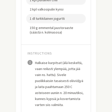
2 kpl valkosipulin kynsi
1 dl turkkilainen jogurtti
150 g emmental juustoraaste
(säästä n. kolmasosa)
INSTRUCTIONS
1
Halkaise kurpitsat (älä keskeltä,
vaan reilusti ylempää, jotta jää
vain ns. hattu). Sivele
puolikkaisiin tasaisesti oliiviöljyä
ja laita paahtumaan 250 C
asteiseen uuniin n. 20 minuutiksi,
kunnes kypsiä ja kovertamista
varten siis valmiita.