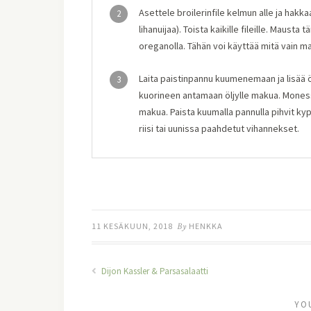
Asettele broilerinfile kelmun alle ja hakkaa 
2
lihanuijaa). Toista kaikille fileille. Mausta 
oreganolla. Tähän voi käyttää mitä vain m
Laita paistinpannu kuumenemaan ja lisää öl
3
kuorineen antamaan öljylle makua. Moness
makua. Paista kuumalla pannulla pihvit ky
riisi tai uunissa paahdetut vihannekset.
11 KESÄKUUN, 2018
By
HENKKA
Dijon Kassler & Parsasalaatti
YO