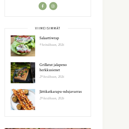
VIIMEISIMMÄT
Salaattiwrap
9 heinäkuun, 2026
Grillatut jalapeno
herkkusienet
29 kesäkuun, 2026
Jättikatkarapu-ndujavarras
29 kesäkuun, 2026