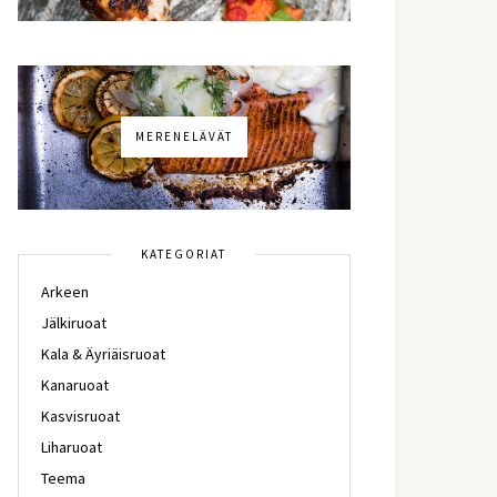
MERENELÄVÄT
KATEGORIAT
Arkeen
Jälkiruoat
Kala & Äyriäisruoat
Kanaruoat
Kasvisruoat
Liharuoat
Teema