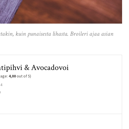
akin, kuin punaisesta lihasta. Broileri ajaa asian
htipihvi & Avocadovoi
rage:
4,00
out of 5)
 4
n