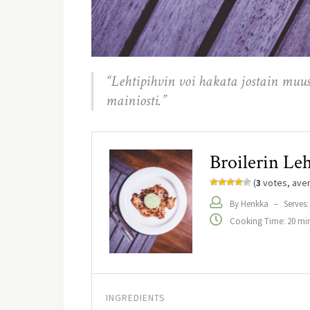
“Lehtipihvin voi hakata jostain muust
mainiosti.”
Broilerin Le
(
3
votes, ave
By Henkka
–
Serves:
Cooking Time: 20 mi
INGREDIENTS