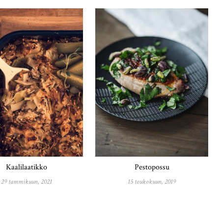
Kaalilaatikko
Pestopossu
29 tammikuun, 2021
15 toukokuun, 2019