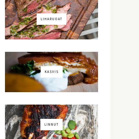
LIHARUOAT
KASVIS
LINNUT