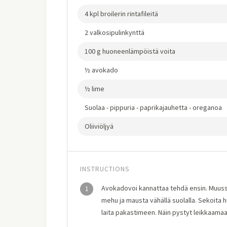
4 kpl broilerin rintafileitä
2 valkosipulinkynttä
100 g huoneenlämpöistä voita
½ avokado
½ lime
Suolaa - pippuria - paprikajauhetta - oreganoa
Oliiviöljyä
INSTRUCTIONS
Avokadovoi kannattaa tehdä ensin. Muuss
1
mehu ja mausta vähällä suolalla. Sekoita
laita pakastimeen. Näin pystyt leikkaamaan 