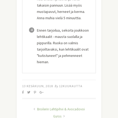
takaisin pannuun. Lisää myös
mustapavut, herneet ja kerma.
Anna muhia vielä 5 minuuttia.
4
Ennen tarjoilua, sekoita joukkoon
lehtikaalit - mausta suolalla ja
pippurilla. Ruoka on valmis
tarjoiltavaksi, kun lehtikaalit ovat
"kutistuneet" ja pehmenneet
hieman.
13 KESÄKUUN, 2018
By
12KUUKAUTTA
Broilerin Lehtipihvi & Avocadovoi
Gyros