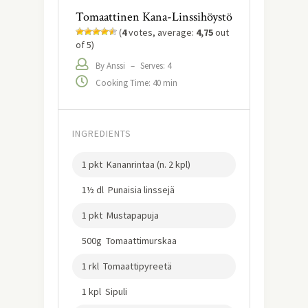
Tomaattinen Kana-Linssihöystö
(
4
votes, average:
4,75
out
of 5)
By Anssi
–
Serves: 4
Cooking Time: 40 min
INGREDIENTS
1 pkt Kananrintaa (n. 2 kpl)
1½ dl Punaisia linssejä
1 pkt Mustapapuja
500g Tomaattimurskaa
1 rkl Tomaattipyreetä
1 kpl Sipuli