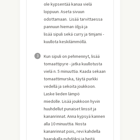
ole kypsentää kanaa vielä
loppuun. Aseta sivuun
odottamaan. Lisää tarvittaessa
pannuun hieman öljyä ja
lisää sipuli sekä curry ja timjami -
kuullota keskilämmöllä.
3
Kun sipuli on pehmennyt, lisää
tomaattipyre - jatka kuullotusta
vielä n. 5 minuuttia. Kaada sekaan
tomaattimurska, täytä purkki
vedellä ja sekoita joukkoon.
Laske lieden lämpö
miedolle. Lisää joukkoon hyvin
huuhdellut punaiset linssit ja
kananrinnat. Anna kypsyä kannen
alla 10 minuuttia. Nosta
kananrinnat pois, revi kahdella
haarukalla nyhdöksi ja heitä