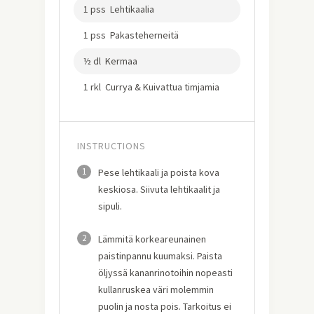
1 pss Lehtikaalia
1 pss Pakasteherneitä
½ dl Kermaa
1 rkl Currya & Kuivattua timjamia
INSTRUCTIONS
1
Pese lehtikaali ja poista kova
keskiosa. Siivuta lehtikaalit ja
sipuli.
2
Lämmitä korkeareunainen
paistinpannu kuumaksi. Paista
öljyssä kananrinotoihin nopeasti
kullanruskea väri molemmin
puolin ja nosta pois. Tarkoitus ei