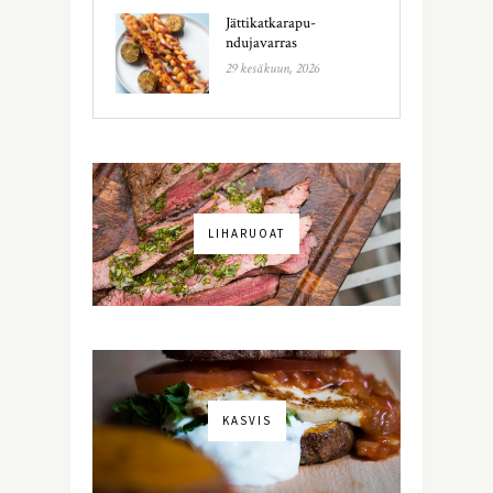
Jättikatkarapu-
ndujavarras
29 kesäkuun, 2026
LIHARUOAT
KASVIS