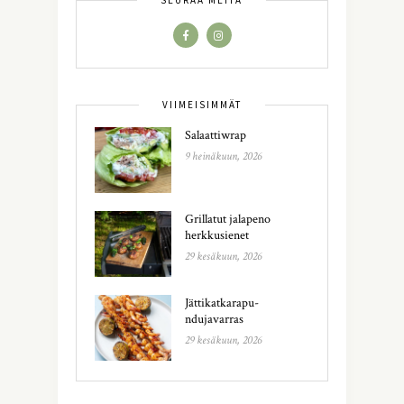
SEURAA MEITÄ
VIIMEISIMMÄT
Salaattiwrap
9 heinäkuun, 2026
Grillatut jalapeno
herkkusienet
29 kesäkuun, 2026
Jättikatkarapu-
ndujavarras
29 kesäkuun, 2026