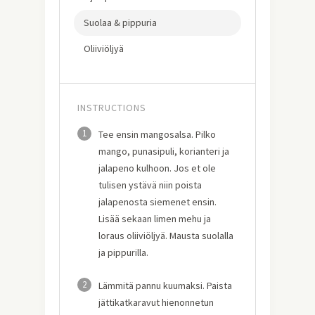
Suolaa & pippuria
Oliiviöljyä
INSTRUCTIONS
1
Tee ensin mangosalsa. Pilko
mango, punasipuli, korianteri ja
jalapeno kulhoon. Jos et ole
tulisen ystävä niin poista
jalapenosta siemenet ensin.
Lisää sekaan limen mehu ja
loraus oliiviöljyä. Mausta suolalla
ja pippurilla.
2
Lämmitä pannu kuumaksi. Paista
jättikatkaravut hienonnetun