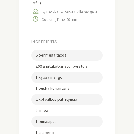
of 5)
By Henkka
–
Serves: 2:lle hengelle
Cooking Time: 20 min
INGREDIENTS
6 pehmeää tacoa
200 g jättikatkaravunpyrstöjä
1 kypsä mango
1 puska korianteria
2 kpl valkosipulinkynsiä
2 limeä
1 punasipuli
1 jalapeno