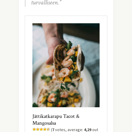
turvalliseen.”
Jättikatkarapu Tacot &
Mangosalsa
(
7
votes, average:
4,29
out