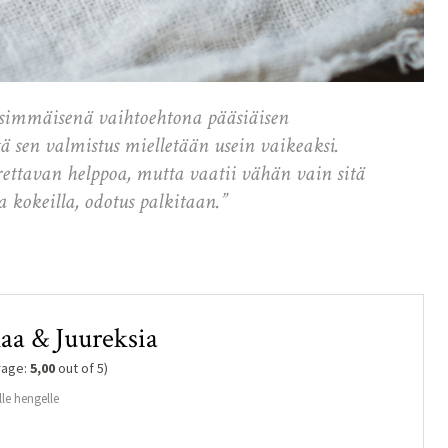
 ensimmäisenä vaihtoehtona pääsiäisen
ä sen valmistus mielletään usein vaikeaksi.
rettavan helppoa, mutta vaatii vähän vain sitä
 kokeilla, odotus palkitaan.”
aa & Juureksia
rage:
5,00
out of 5)
:lle hengelle