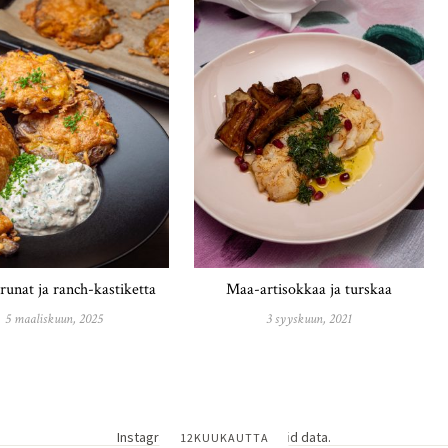
runat ja ranch-kastiketta
Maa-artisokkaa ja turskaa
5 maaliskuun, 2025
3 syyskuun, 2021
Instagram has returned invalid data.
12KUUKAUTTA