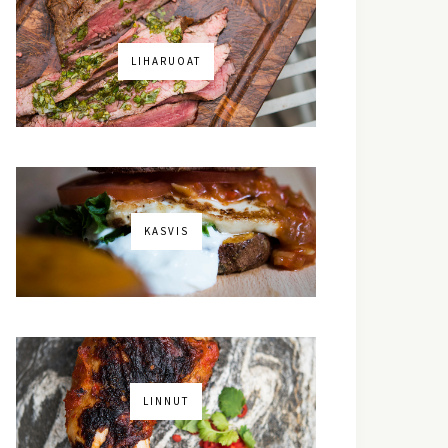
LIHARUOAT
KASVIS
LINNUT