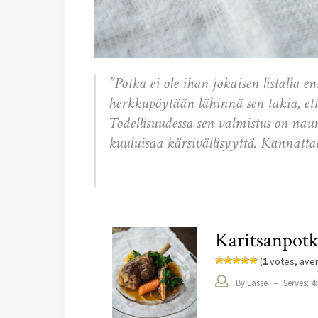
”Potka ei ole ihan jokaisen listalla
herkkupöytään lähinnä sen takia, ett
Todellisuudessa sen valmistus on nau
kuuluisaa kärsivällisyyttä. Kannattaa
Karitsanpotk
(
1
votes, ave
By Lasse
–
Serves: 4