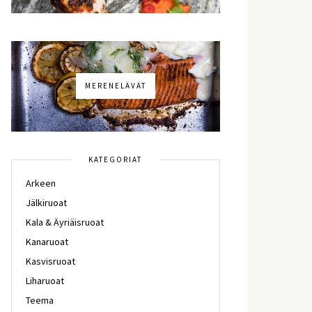
MERENELÄVÄT
KATEGORIAT
Arkeen
Jälkiruoat
Kala & Äyriäisruoat
Kanaruoat
Kasvisruoat
Liharuoat
Teema