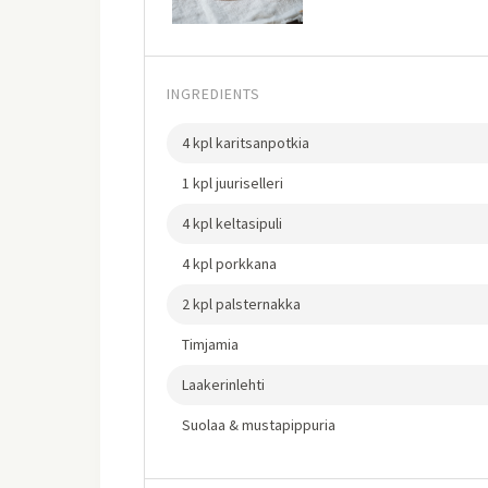
INGREDIENTS
4 kpl karitsanpotkia
1 kpl juuriselleri
4 kpl keltasipuli
4 kpl porkkana
2 kpl palsternakka
Timjamia
Laakerinlehti
Suolaa & mustapippuria