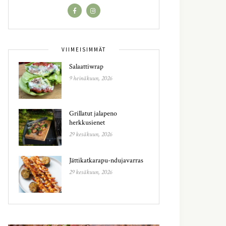
VIIMEISIMMÄT
Salaattiwrap
9 heinäkuun, 2026
Grillatut jalapeno
herkkusienet
29 kesäkuun, 2026
Jättikatkarapu-ndujavarras
29 kesäkuun, 2026