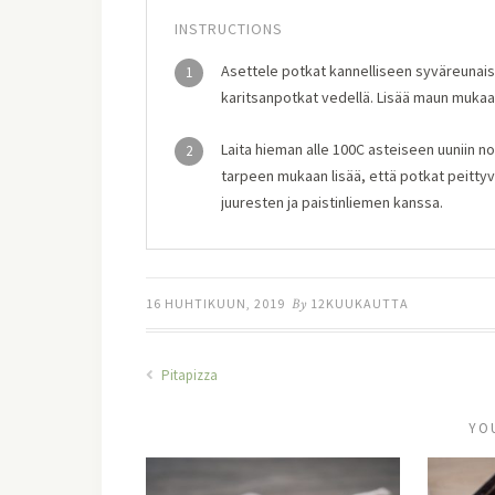
INSTRUCTIONS
Asettele potkat kannelliseen syväreunaise
1
karitsanpotkat vedellä. Lisää maun mukaan
Laita hieman alle 100C asteiseen uuniin noin
2
tarpeen mukaan lisää, että potkat peittyvät
juuresten ja paistinliemen kanssa.
16 HUHTIKUUN, 2019
By
12KUUKAUTTA
Pitapizza
YO