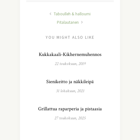
Taboulleh & halloumi
Pitalautanen
YOU MIGHT ALSO LIKE
Kukkakaali-Kikhernemuhennos
22 toukokuun, 2019
Sienikeitto ja näkkileipä
31 lokakuun, 2021
Grillattua raparperia ja pistaasia
27 toukokuun, 2025