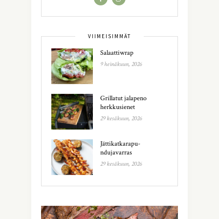
VIIMEISIMMÄT
Salaattiwrap
9 heinäkuun, 2026
Grillatut jalapeno
herkkusienet
29 kesäkuun, 2026
Jättikatkarapu-
ndujavarras
29 kesäkuun, 2026