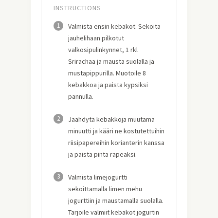
INSTRUCTIONS
1
Valmista ensin kebakot. Sekoita
jauhelihaan pilkotut
valkosipulinkynnet, 1 rkl
Srirachaa ja mausta suolalla ja
mustapippurilla. Muotoile 8
kebakkoa ja paista kypsiksi
pannulla.
2
Jäähdytä kebakkoja muutama
minuutti ja kääri ne kostutettuihin
riisipapereihin korianterin kanssa
ja paista pinta rapeaksi.
3
Valmista limejogurtti
sekoittamalla limen mehu
jogurttiin ja maustamalla suolalla.
Tarjoile valmiit kebakot jogurtin