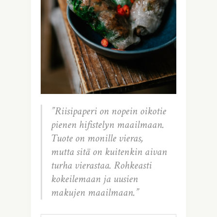
”Riisipaperi on nopein oikotie
pienen hifistelyn maailmaan.
Tuote on monille vieras,
mutta sitä on kuitenkin aivan
turha vierastaa. Rohkeasti
kokeilemaan ja uusien
makujen maailmaan.”