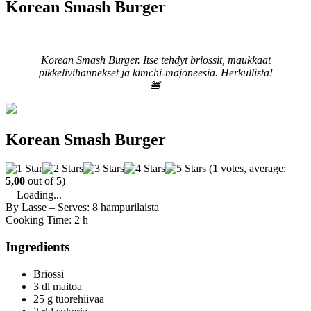
Korean Smash Burger
Korean Smash Burger. Itse tehdyt briossit, maukkaat
pikkelivihannekset ja kimchi-majoneesia. Herkullista!
🍔
Korean Smash Burger
(
1
votes, average:
5,00
out of 5)
Loading...
By Lasse
–
Serves: 8 hampurilaista
Cooking Time: 2 h
Ingredients
Briossi
3 dl maitoa
25 g tuorehiivaa