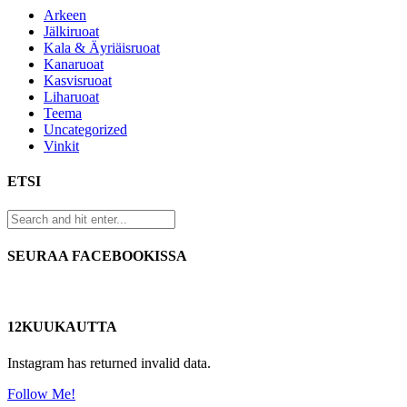
Arkeen
Jälkiruoat
Kala & Äyriäisruoat
Kanaruoat
Kasvisruoat
Liharuoat
Teema
Uncategorized
Vinkit
ETSI
SEURAA FACEBOOKISSA
12KUUKAUTTA
Instagram has returned invalid data.
Follow Me!