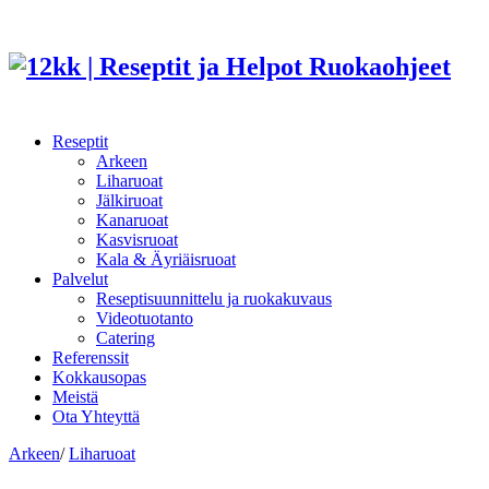
Reseptit
Arkeen
Liharuoat
Jälkiruoat
Kanaruoat
Kasvisruoat
Kala & Äyriäisruoat
Palvelut
Reseptisuunnittelu ja ruokakuvaus
Videotuotanto
Catering
Referenssit
Kokkausopas
Meistä
Ota Yhteyttä
Arkeen
/
Liharuoat