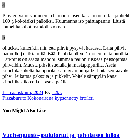
4
Pihvien valmistaminen ja hampurilaisen kasaaminen. Jaa jauheliha
100 g kokoisiksi palloiksi. Kuumenna iso paistinpannu. Litistä
jauhelihapallot mahdollisimman
5
ohueksi, kuitenkin niin että pihvit pysyvät kasassa. Laita pihvit
pannulle ja litistä niitä lisää. Paahda pihvejä molemmilta puolilta.
Tarkoitus on saada mahdollisimman paljon ruskeaa paistopintaa
pihveihin. Mausta pihvit suolalla ja mustapippurilla. Aseta
kimchikastiketta hampurilaissämpylän pohjalle. Laita seuraavaksi
pihvi, leikattua paksoita ja pikkelit. Voitele sämpylän kansi
kimchikastikkeella ja aseta päälle.
11 maaliskuun, 2024
By
12kk
Pizzaburrito
Kokonaisena kypsennetty broileri
You Might Also Like
Vuohenjuusto-joulutortut ja paholaisen hilloa