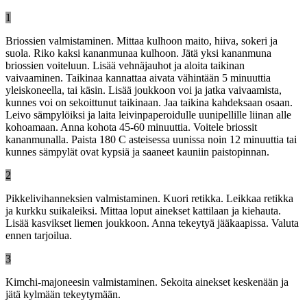
1
Briossien valmistaminen. Mittaa kulhoon maito, hiiva, sokeri ja
suola. Riko kaksi kananmunaa kulhoon. Jätä yksi kananmuna
briossien voiteluun. Lisää vehnäjauhot ja aloita taikinan
vaivaaminen. Taikinaa kannattaa aivata vähintään 5 minuuttia
yleiskoneella, tai käsin. Lisää joukkoon voi ja jatka vaivaamista,
kunnes voi on sekoittunut taikinaan. Jaa taikina kahdeksaan osaan.
Leivo sämpylöiksi ja laita leivinpaperoidulle uunipellille liinan alle
kohoamaan. Anna kohota 45-60 minuuttia. Voitele briossit
kananmunalla. Paista 180 C asteisessa uunissa noin 12 minuuttia tai
kunnes sämpylät ovat kypsiä ja saaneet kauniin paistopinnan.
2
Pikkelivihanneksien valmistaminen. Kuori retikka. Leikkaa retikka
ja kurkku suikaleiksi. Mittaa loput ainekset kattilaan ja kiehauta.
Lisää kasvikset liemen joukkoon. Anna tekeytyä jääkaapissa. Valuta
ennen tarjoilua.
3
Kimchi-majoneesin valmistaminen. Sekoita ainekset keskenään ja
jätä kylmään tekeytymään.