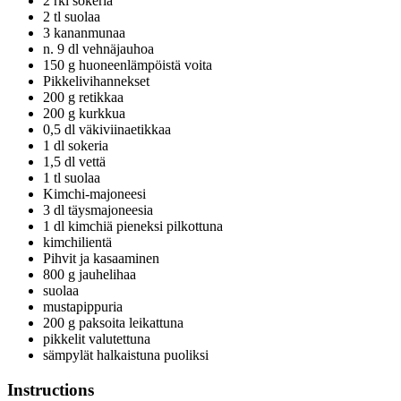
2 rkl sokeria
2 tl suolaa
3 kananmunaa
n. 9 dl vehnäjauhoa
150 g huoneenlämpöistä voita
Pikkelivihannekset
200 g retikkaa
200 g kurkkua
0,5 dl väkiviinaetikkaa
1 dl sokeria
1,5 dl vettä
1 tl suolaa
Kimchi-majoneesi
3 dl täysmajoneesia
1 dl kimchiä pieneksi pilkottuna
kimchilientä
Pihvit ja kasaaminen
800 g jauhelihaa
suolaa
mustapippuria
200 g paksoita leikattuna
pikkelit valutettuna
sämpylät halkaistuna puoliksi
Instructions