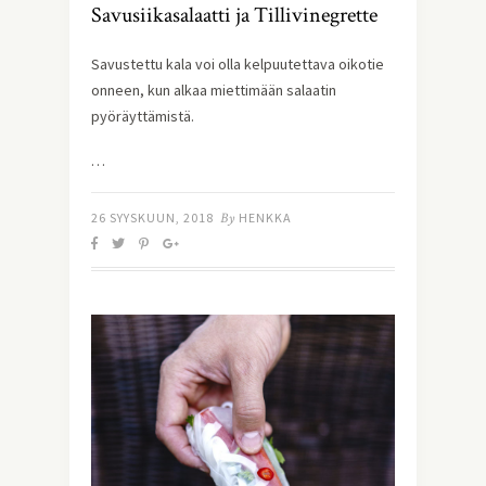
Savusiikasalaatti ja Tillivinegrette
Savustettu kala voi olla kelpuutettava oikotie 
onneen, kun alkaa miettimään salaatin 
pyöräyttämistä.
…
26 SYYSKUUN, 2018
By
HENKKA