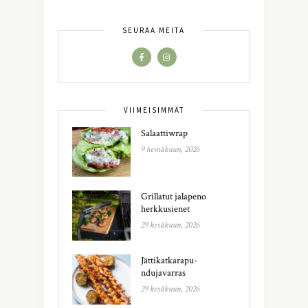
SEURAA MEITÄ
VIIMEISIMMÄT
Salaattiwrap
9 heinäkuun, 2026
Grillatut jalapeno
herkkusienet
29 kesäkuun, 2026
Jättikatkarapu-
ndujavarras
29 kesäkuun, 2026