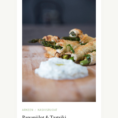
ARKEEN
KASVISRUOAT
/
Parsapiilot & Tzatsiki