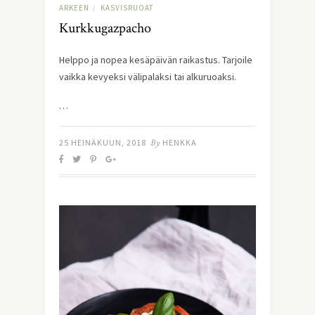
ARKEEN
KASVISRUOAT
/
Kurkkugazpacho
Helppo ja nopea kesäpäivän raikastus. Tarjoile 
vaikka kevyeksi välipalaksi tai alkuruoaksi.  
…
25 HEINÄKUUN, 2018
By
HENKKA