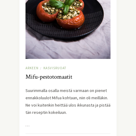
ARKEEN
KASVISRUOAT
/
Mifu-pestotomaatit
Suurimmalla osalla meistä varmaan on pienet 
ennakkoluulot Mifua kohtaan, niin oli meilläkin. 
Ne voi kuitenkin heittää ulos ikkunasta ja pistää 
tän reseptin kokeiluun.
…