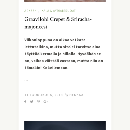
ARKEEN
KALA & ÄYRIÄISRUOAT
/
Graavilohi Crepet & Sriracha-
majoneesi
Viikonloppuna on aikaa vatkata 
lettutaikina, mutta sitä ei tarvitse aina 
täyttää kermalla ja hillolla. Hyväähän se 
on, vaikea väittää vastaan, mutta niin on 
tämäkin! Kokeilemaan.
…
11 TOUKOKUUN, 2018
By
HENKKA