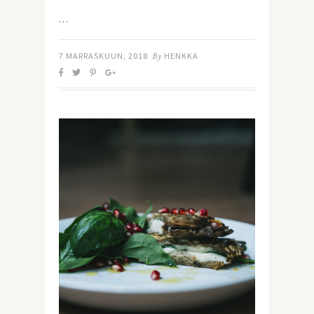
…
7 MARRASKUUN, 2018
By
HENKKA