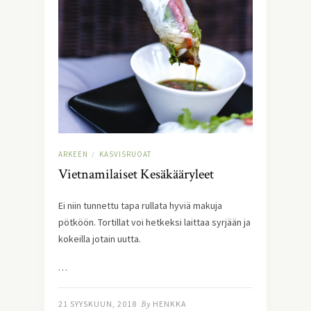
ARKEEN
KASVISRUOAT
/
Vietnamilaiset Kesäkääryleet
Ei niin tunnettu tapa rullata hyviä makuja 
pötköön. Tortillat voi hetkeksi laittaa syrjään ja 
kokeilla jotain uutta.
…
21 SYYSKUUN, 2018
By
HENKKA