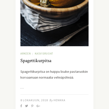
ARKEEN
KASVISRUOAT
/
Spagettikurpitsa
Spagettikurpitsa on huippu lisuke pastaruokiin 
korvaamaan normaalia vehnäpöhnää.
…
8 LOKAKUUN, 2018
By
HENKKA