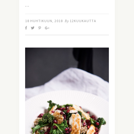
…
18 HUHTIKUUN, 2018
By
12KUUKAUTTA