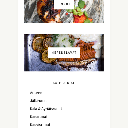
LINNUT
MERENELÄVÄT
KATEGORIAT
Arkeen
Jälkiruoat
Kala & Äyriäisruoat
Kanaruoat
Kasvisruoat