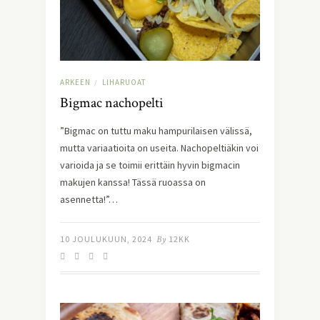
ARKEEN
LIHARUOAT
/
Bigmac nachopelti
”Bigmac on tuttu maku hampurilaisen välissä,
mutta variaatioita on useita. Nachopeltiäkin voi
varioida ja se toimii erittäin hyvin bigmacin
makujen kanssa! Tässä ruoassa on
asennetta!”…
10 JOULUKUUN, 2024
By
12KK