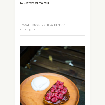
Toivottavasti maistuu.
…
5 MAALISKUUN, 2018
By
HENKKA