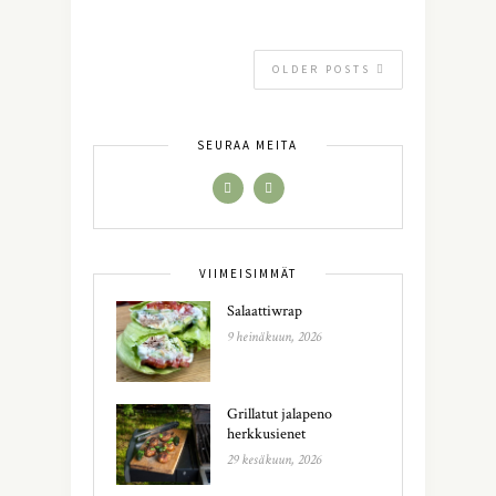
OLDER POSTS
SEURAA MEITÄ
VIIMEISIMMÄT
Salaattiwrap
9 heinäkuun, 2026
Grillatut jalapeno
herkkusienet
29 kesäkuun, 2026