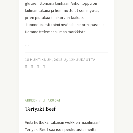
gluteenittomana lainkaan. Viikonloppu on
kulman takana ja hemmottelut sen myötä,
joten pistäkää tää korvan taakse.
Luonnollisesti toimi myös ihan normi pastalla.
Hemmottelemaan ilman morkkista!
…
18 HUHTIKUUN, 2018
By
12KUUKAUTTA
ARKEEN
LIHARUOAT
/
Teriyaki Beef
Vielä hetkeksi takaisin wokkien maailmaan!
Teriyaki Beef saa isoa peukutusta meiltä.