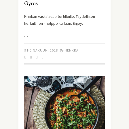
Gyros
Kreikan vastalause tortilloille. Täydellisen 
herkullinen - helppo ku faan. Enjoy.
…
9 HEINÄKUUN, 2018
By
HENKKA