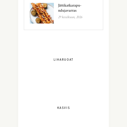
Jättikatkarapu-
ndujavarras
29 kesäkuun, 2026
LIHARUOAT
KASVIS