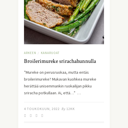
ARKEEN
KANARUOAT
/
Broilerimureke srirachahunnulla
”Mureke on perusruokaa, mutta entäs
broilerimureke? Mukavan kuohkea mureke
herättää unisemmankin ruokailijan pikku
sriracha potkullaan. Ai, että…” …
4 TOUKOKUUN, 2022
By
12KK