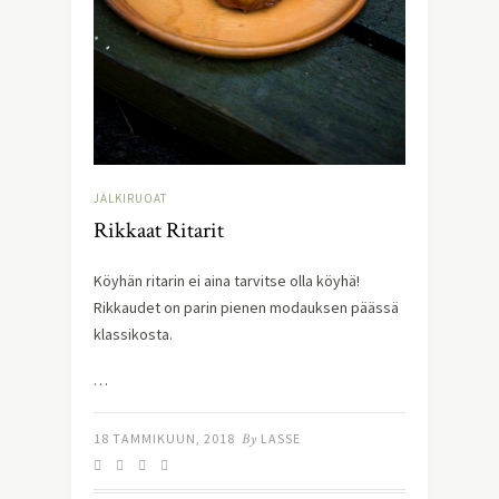
JÄLKIRUOAT
Rikkaat Ritarit
Köyhän ritarin ei aina tarvitse olla köyhä!
Rikkaudet on parin pienen modauksen päässä
klassikosta.
…
18 TAMMIKUUN, 2018
By
LASSE