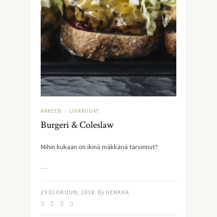
ARKEEN
LIHARUOAT
/
Burgeri & Coleslaw
Mihin kukaan on ikinä mäkkäriä tarvinnut?
…
29 ELOKUUN, 2018
By
HENKKA