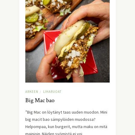
ARKEEN
LIHARUOAT
/
Big Mac bao
”Big Mac on löytänyt taas uuden muodon. Mini
big macit bao sämpylöiden muodossa?
Helpompaa, kun burgerit, mutta maku on mitä
mainioin. Näiden syömistä ei voi