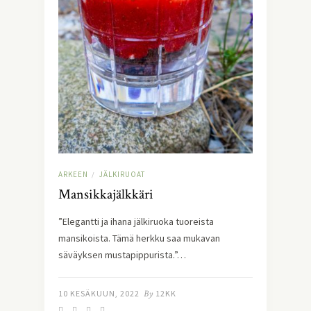
ARKEEN
JÄLKIRUOAT
/
Mansikkajälkkäri
”Elegantti ja ihana jälkiruoka tuoreista
mansikoista. Tämä herkku saa mukavan
säväyksen mustapippurista.”…
10 KESÄKUUN, 2022
By
12KK