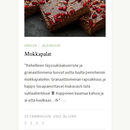
ARKEEN
JÄLKIRUOAT
/
Mokkapalat
”Rehellinen täyssuklaakuorrute ja
granaattiomena tuovat uutta tuulta perinteisiin
mokkapaloihin. Granaattiomenan rapsakkuus ja
happo tasapainottavat mukavasti tätä
suklaaherkkua! 🍫 Kupponen kuumaa kahvia ja
ai että kuulkaas…☕” …
25 TAMMIKUUN, 2023
By
12KK