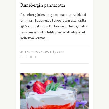
Runebergin pannacotta
”Runeberg (tries) to go pannacotta. Kaikki tai
ei mitään! Lopputulos lienee jotain siltä väliltä
😁 Maut ovat kuten Runbergin tortussa, mutta
tämä versio onkin tehty pannacotta-tyyliin eli
keitettyä kermaa…
24 TAMMIKUUN, 2023
By
12KK