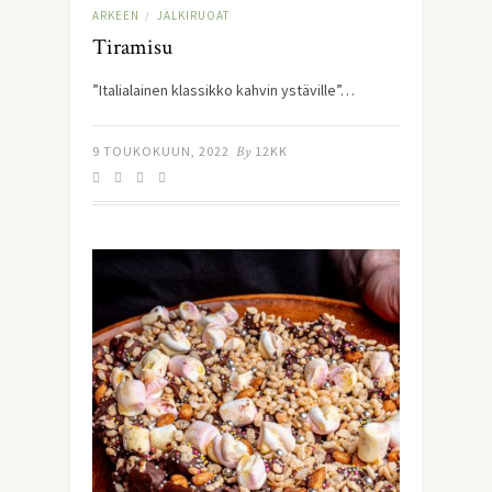
ARKEEN
JÄLKIRUOAT
/
Tiramisu
”Italialainen klassikko kahvin ystäville”…
9 TOUKOKUUN, 2022
By
12KK