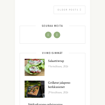
OLDER POSTS
SEURAA MEITÄ
VIIMEISIMMÄT
Salaattiwrap
9 heinäkuun, 2026
Grillatut jalapeno
herkkusienet
29 kesäkuun, 2026
Jättikatkarapu-ndujavarras