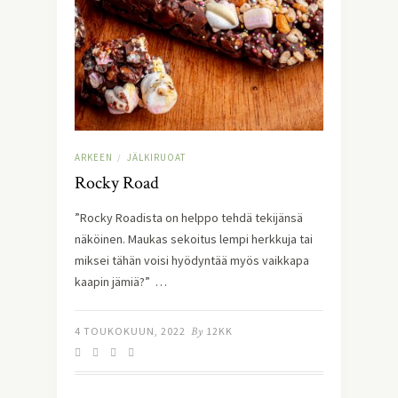
ARKEEN
JÄLKIRUOAT
/
Rocky Road
”Rocky Roadista on helppo tehdä tekijänsä
näköinen. Maukas sekoitus lempi herkkuja tai
miksei tähän voisi hyödyntää myös vaikkapa
kaapin jämiä?” …
4 TOUKOKUUN, 2022
By
12KK