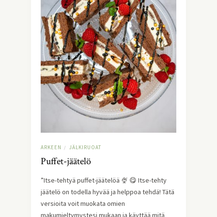
ARKEEN
JÄLKIRUOAT
/
Puffet-jäätelö
”Itse-tehtyä puffet-jäätelöä 🍨 😋 Itse-tehty
jäätelö on todella hyvää ja helppoa tehdä! Tätä
versioita voit muokata omien
makumieltymystesi mukaan ja käyttää mitä