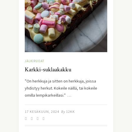
JÄLKIRUOAT
Karkki-suklaakakku
”On herkkuja ja sitten on herkkuja, joissa
yhdistyy herkut. Kokeile näillä, tai kokeile
omilla lempikarkeillasi.” …
17 KESÄKUUN, 2024
By
12KK