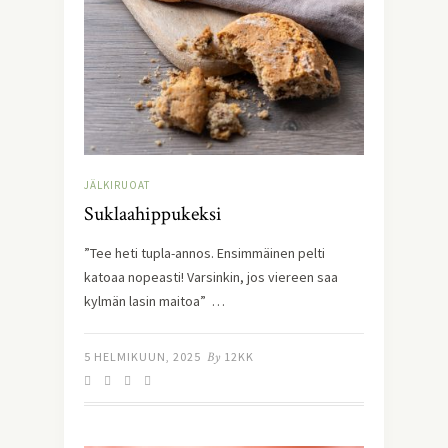
JÄLKIRUOAT
Suklaahippukeksi
”Tee heti tupla-annos. Ensimmäinen pelti
katoaa nopeasti! Varsinkin, jos viereen saa
kylmän lasin maitoa” …
5 HELMIKUUN, 2025
By
12KK