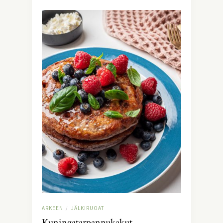
ARKEEN
JÄLKIRUOAT
/
Kuningatarpannukakut